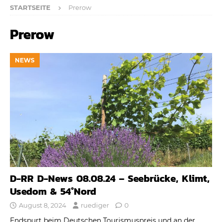
STARTSEITE
Prerow
Prerow
NEWS
D-RR D-News 08.08.24 – Seebrücke, Klimt,
Usedom & 54°Nord
August 8, 2024
ruediger
0
Endspurt beim Deutschen Tourismuspreis und an der