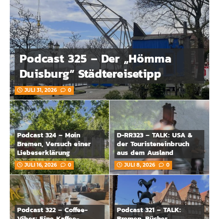
Podcast 325 – Der „Hömma
Duisburg“ Städtereisetipp
JULI 31, 2026
0
Podcast 324 – Moin
D-RR323 – TALK: USA &
Bremen, Versuch einer
der Touristeneinbruch
Liebeserklärung
aus dem Ausland
JULI 16, 2026
0
JULI 8, 2026
0
Podcast 322 – Coffee-
Podcast 321 – TALK:
Vibes: Eine Kaffee-
Bremen, Bücher,