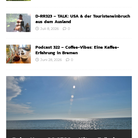
D-RR323 – TALK: USA & der Touristeneinbruch
aus dem Ausland
Juli 8, 2026
0
Podcast 322 – Coffee-Vibes: Eine Kaffee-
Erfahrung in Bremen
Juni 28, 2026
0