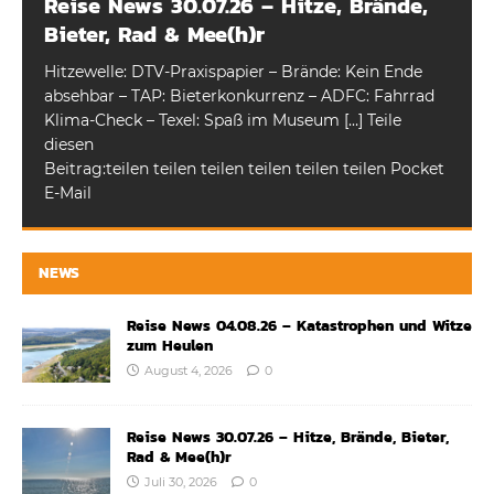
Reise News 30.07.26 – Hitze, Brände,
Bieter, Rad & Mee(h)r
Hitzewelle: DTV-Praxispapier – Brände: Kein Ende
absehbar – TAP: Bieterkonkurrenz – ADFC: Fahrrad
Klima-Check – Texel: Spaß im Museum […] Teile
diesen
Beitrag:teilen teilen teilen teilen teilen teilen Pocket
E-Mail
NEWS
Reise News 04.08.26 – Katastrophen und Witze
zum Heulen
August 4, 2026
0
Reise News 30.07.26 – Hitze, Brände, Bieter,
Rad & Mee(h)r
Juli 30, 2026
0