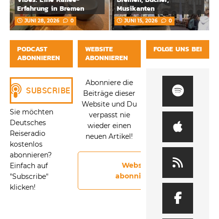
Erfahrung in Bremen
Musikanten
JUNI 28, 2026
0
JUNI 15, 2026
0
PODCAST
WEBSITE
FOLGE UNS BEI
ABONNIEREN
ABONNIEREN
Abonniere die
Beiträge dieser
Website und Du
Sie möchten
verpasst nie
Deutsches
wieder einen
Reiseradio
neuen Artikel!
kostenlos
abonnieren?
Website
Einfach auf
abonnieren
"Subscribe"
klicken!