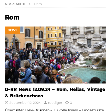
STARTSEITE
Rom
Rom
NEWS
D-RR News 12.09.24 – Rom, Hellas, Vintage
& Brückenchaos
September 12, 2024
ruediger
0
Überfüllter Trevi-Brunnen – Zu volle Inseln – Eingestürzte