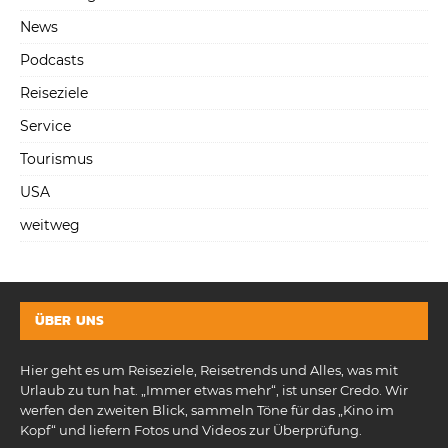
News
Podcasts
Reiseziele
Service
Tourismus
USA
weitweg
ÜBER UNS
Hier geht es um Reiseziele, Reisetrends und Alles, was mit
Urlaub zu tun hat. „Immer etwas mehr“, ist unser Credo. Wir
werfen den zweiten Blick, sammeln Töne für das „Kino im
Kopf“ und liefern Fotos und Videos zur Überprüfung.