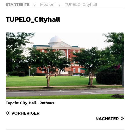
STARTSEITE
Medien
TUPELO_Cityhall
TUPELO_Cityhall
Tupelo: City-Hall – Rathaus
VORHERIGER
NÄCHSTER