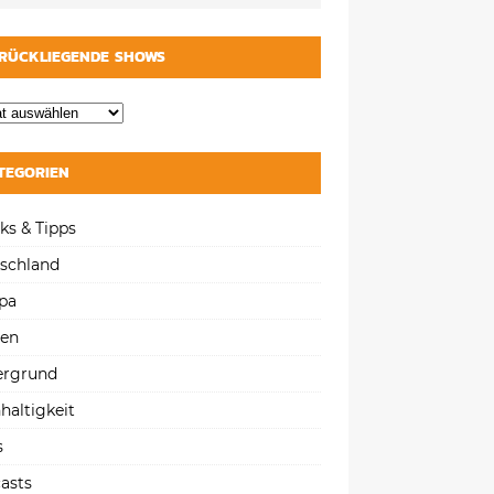
RÜCKLIEGENDE SHOWS
TEGORIEN
ks & Tipps
schland
pa
gen
ergrund
haltigkeit
s
asts