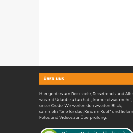
ÜBER UNS
Hier geht es um Reiseziele, Reisetrends und Alle
was mit Urlaub zu tun hat. „Immer etwas mehr“, 
unser Credo. Wir werfen den zweiten Blick,
sammeln Töne für das „Kino im Kopf“ und liefer
Fotos und Videos zur Überprüfung.