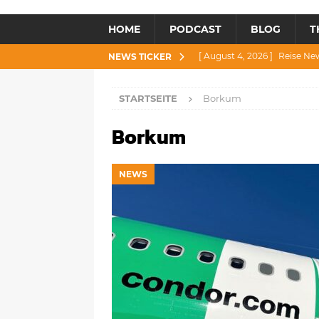
HOME
PODCAST
BLOG
T
[ August 4, 2026 ]
Reise Ne
NEWS TICKER
[ Juli 30, 2026 ]
Reise News 3
STARTSEITE
Borkum
[ Juli 28, 2026 ]
Reise News 
Borkum
[ Juli 23, 2026 ]
Reise News 2
[ August 6, 2026 ]
Reise New
NEWS