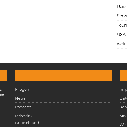
Reise
Serv
Tour
USA
weit
s,
Fliegen
Imp
ist
News
Dat
n
Podcasts
Kon
Reiseziele
Med
Deutschland
Wer