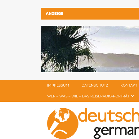
ANZEIGE
IMPRESSUM
DATENSCHUTZ
KONTAKT
WER – WAS – WIE – DAS REISERADIO-PORTRÄT