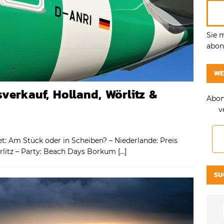
Sie 
abonn
WE
verkauf, Holland, Wörlitz &
Abon
v
: Am Stück oder in Scheiben? – Niederlande: Preis
litz – Party: Beach Days Borkum
[…]
SU