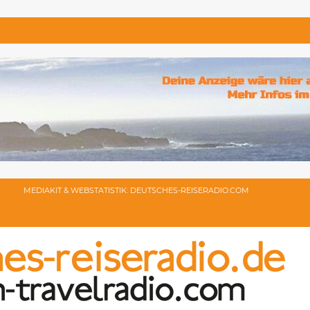
MEDIAKIT & WEBSTATISTIK: DEUTSCHES-REISERADIO.COM