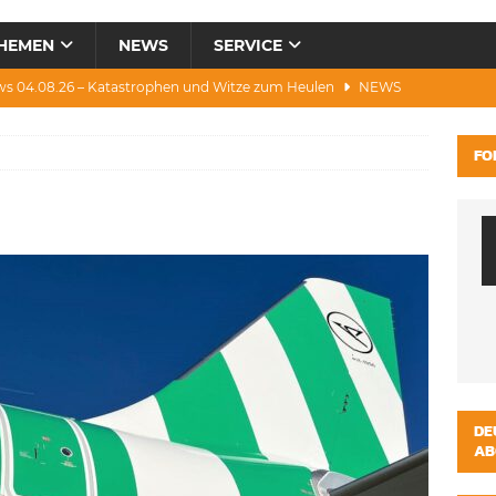
HEMEN
NEWS
SERVICE
ws 04.08.26 – Katastrophen und Witze zum Heulen
NEWS
0.07.26 – Hitze, Brände, Bieter, Rad & Mee(h)r
NEWS
FO
28.07.26 – Umwelt, Politik, Protest & Warnung
NEWS
3.07.26 – Condor, Scooter, Brände, Baustellen
NEWS
s 06.08.26 – Luxus, Cool, Wasser & „Flug”-Hunde
NEWS
DE
AB