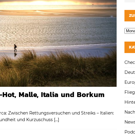
ZU
KA
Chec
Deut
Euro
-Hot, Malle, Italia und Borkum
Flie
Hint
Nach
a: Zwischen Rettungsversuchen und Streiks – Italien:
undheit und Kurzuschuss
[…]
New
Podc