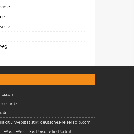
ziele
ice
ismus
weg
ressum
enschutz
takt
iakit & Webstatistik: deutsches-reiseradio.com
 – Was – Wie – Das Reiseradio-Porträt