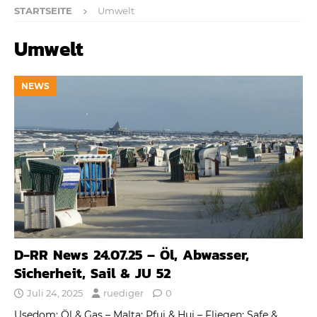
STARTSEITE
Umwelt
Umwelt
NEWS
D-RR News 24.07.25 – Öl, Abwasser,
Sicherheit, Sail & JU 52
Juli 24, 2025
ruediger
0
Usedom: Öl & Gas – Malta: Pfui & Hui – Fliegen: Safe &