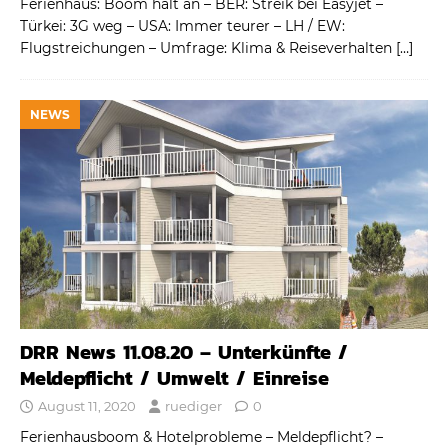
Ferienhaus: Boom hält an – BER: Streik bei Easyjet –
Türkei: 3G weg – USA: Immer teurer – LH / EW:
Flugstreichungen – Umfrage: Klima & Reiseverhalten
[…]
NEWS
DRR News 11.08.20 – Unterkünfte /
Meldepflicht / Umwelt / Einreise
August 11, 2020
ruediger
0
Ferienhausboom & Hotelprobleme – Meldepflicht? –