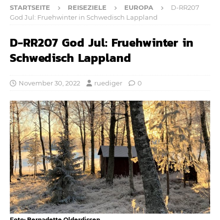
STARTSEITE
REISEZIELE
EUROPA
D-RR207
God Jul: Fruehwinter in Schwedisch Lappland
D-RR207 God Jul: Fruehwinter in
Schwedisch Lappland
November 30, 2022
ruediger
0
Foto: Bernadette Olderdissen