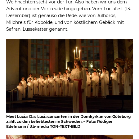
Weihnachten steht vor der Tür. Also haben wir uns dem
Advent und der Vorfreude hingegeben. Vom Luciafest (13.
Dezember) ist genauso die Rede, wie von Julbords,
Milchreis für Kobolde, und von köstlichem Gebäck mit
Safran, Lussekatter genannt.
Meet Lucia: Das Luciaconcerten in der Domkyrkan von Göteborg
zählt zu den beliebtesten in Schweden. – Foto: Rüdiger
Edelmann / ttb-media TON-TEXT-BILD