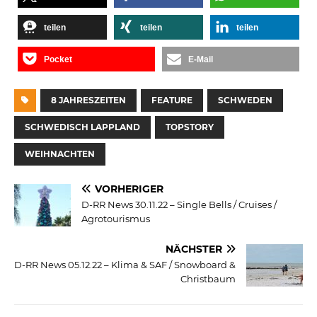
teilen
teilen
teilen
Pocket
E-Mail
8 JAHRESZEITEN
FEATURE
SCHWEDEN
SCHWEDISCH LAPPLAND
TOPSTORY
WEIHNACHTEN
VORHERIGER
D-RR News 30.11.22 – Single Bells / Cruises /
Agrotourismus
NÄCHSTER
D-RR News 05.12.22 – Klima & SAF / Snowboard &
Christbaum