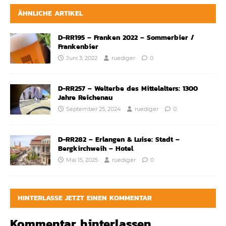
ÄHNLICHE ARTIKEL
D-RR195 – Franken 2022 – Sommerbier /
Frankenbier
Juni 3, 2022
ruediger
0
D-RR257 – Welterbe des Mittelalters: 1300
Jahre Reichenau
September 25, 2024
ruediger
0
D-RR282 – Erlangen & Luise: Stadt –
Bergkirchweih – Hotel
Mai 15, 2025
ruediger
0
HINTERLASSE JETZT EINEN KOMMENTAR
Kommentar hinterlassen