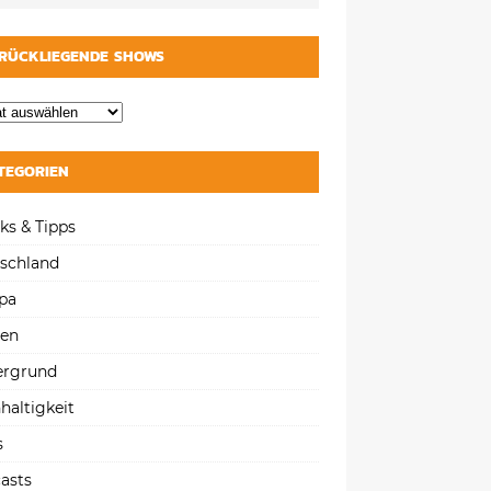
RÜCKLIEGENDE SHOWS
TEGORIEN
ks & Tipps
schland
pa
gen
ergrund
haltigkeit
s
asts