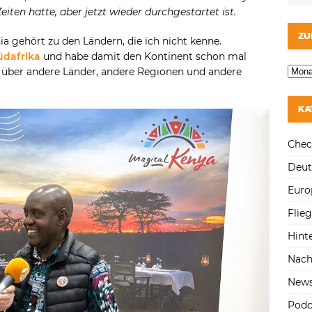
iten hatte, aber jetzt wieder durchgestartet ist.
regeln.
ZU
a gehört zu den Ländern, die ich nicht kenne.
üdafrika
und habe damit den Kontinent schon mal
 über andere Länder, andere Regionen und andere
KA
Chec
Deut
Euro
Flie
Hint
Nach
New
Podc