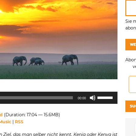
Sie 
abonn
WE
Abon
v
Pfeiltasten
00:00
Hoch/Runter
SU
benutzen,
d
(Duration: 17:04 — 15.6MB)
um
Music
|
RSS
die
Lautstärke
 Ziel, das man selber nicht kennt. Kenia oder Kenya ist
zu