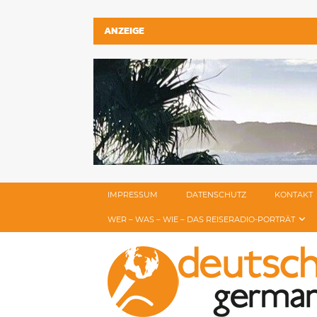
ANZEIGE
IMPRESSUM
DATENSCHUTZ
KONTAKT
WER – WAS – WIE – DAS REISERADIO-PORTRÄT