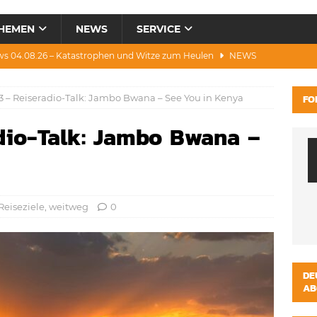
HEMEN
NEWS
SERVICE
ws 04.08.26 – Katastrophen und Witze zum Heulen
NEWS
0.07.26 – Hitze, Brände, Bieter, Rad & Mee(h)r
NEWS
 – Reiseradio-Talk: Jambo Bwana – See You in Kenya
FO
28.07.26 – Umwelt, Politik, Protest & Warnung
NEWS
dio-Talk: Jambo Bwana –
3.07.26 – Condor, Scooter, Brände, Baustellen
NEWS
s 06.08.26 – Luxus, Cool, Wasser & „Flug”-Hunde
NEWS
Reiseziele
,
weitweg
0
DE
AB