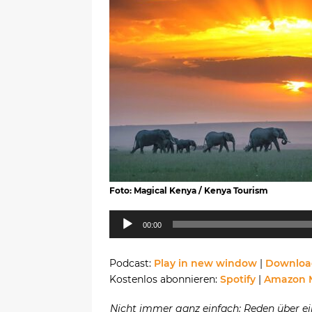
Foto: Magical Kenya / Kenya Tourism
Audio-
00:00
Player
Podcast:
Play in new window
|
Downloa
Kostenlos abonnieren:
Spotify
|
Amazon 
Nicht immer ganz einfach: Reden über ein