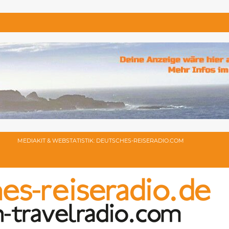
MEDIAKIT & WEBSTATISTIK: DEUTSCHES-REISERADIO.COM