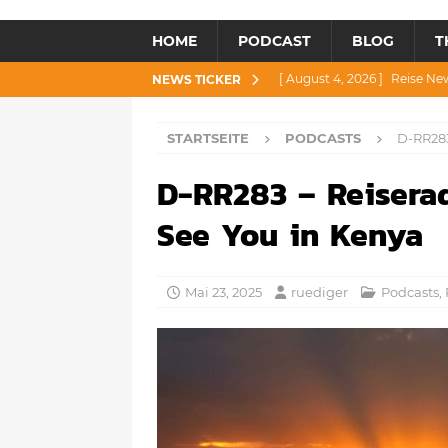
HOME
PODCAST
BLOG
T
[ August 4, 2026 ]
Reise Ne
NEWS TICKER
[ Juli 30, 2026 ]
Reise News 3
STARTSEITE
PODCASTS
D-RR283
[ Juli 28, 2026 ]
Reise News 
D-RR283 – Reisera
[ Juli 23, 2026 ]
Reise News 2
[ August 6, 2026 ]
Reise New
See You in Kenya
Mai 23, 2025
ruediger
Podcasts
,