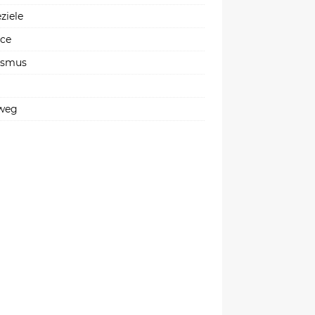
ziele
ice
ismus
weg