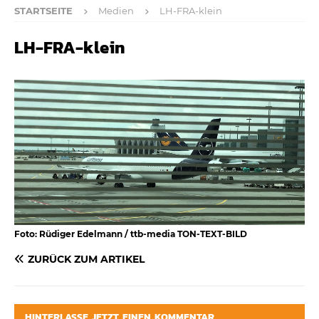
STARTSEITE
Medien
LH-FRA-klein
LH-FRA-klein
Foto: Rüdiger Edelmann / ttb-media TON-TEXT-BILD
ZURÜCK ZUM ARTIKEL
HINTERLASSE JETZT EINEN KOMMENTAR