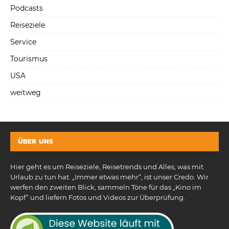
Podcasts
Reiseziele
Service
Tourismus
USA
weitweg
ÜBER UNS
Hier geht es um Reiseziele, Reisetrends und Alles, was mit
Urlaub zu tun hat. „Immer etwas mehr“, ist unser Credo. Wir
werfen den zweiten Blick, sammeln Töne für das „Kino im
Kopf“ und liefern Fotos und Videos zur Überprüfung.