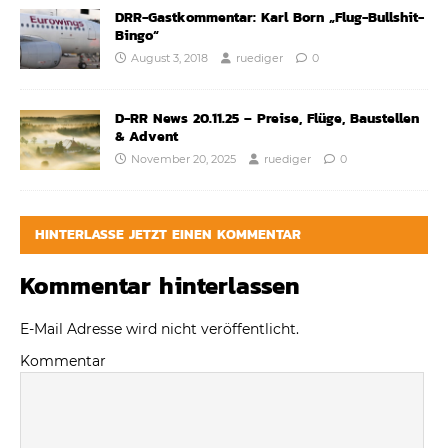
DRR-Gastkommentar: Karl Born „Flug-Bullshit-
Bingo“
August 3, 2018
ruediger
0
D-RR News 20.11.25 – Preise, Flüge, Baustellen
& Advent
November 20, 2025
ruediger
0
HINTERLASSE JETZT EINEN KOMMENTAR
Kommentar hinterlassen
E-Mail Adresse wird nicht veröffentlicht.
Kommentar