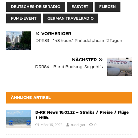
DEUTSCHES-REISERADIO
EASYJET
FLIEGEN
FUME-EVENT
GERMAN TRAVELRADIO
VORHERIGER
DRR83 – “48 hours” Philadelphia in 2 Tagen
NÄCHSTER
DRR84 – Blind Booking: So geht’s
ÄHNLICHE ARTIKEL
D-RR News 16.03.22 – Streiks / Preise / Flüge
/ Hilfe
März 16, 2022
ruediger
0