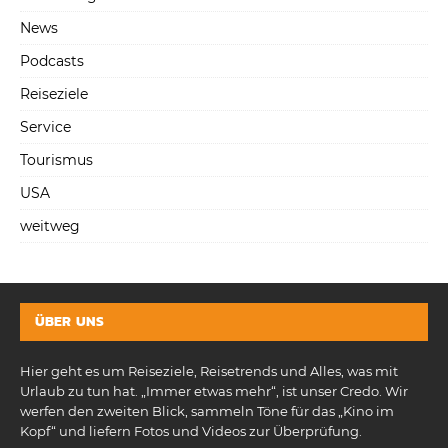
News
Podcasts
Reiseziele
Service
Tourismus
USA
weitweg
ÜBER UNS
Hier geht es um Reiseziele, Reisetrends und Alles, was mit
Urlaub zu tun hat. „Immer etwas mehr“, ist unser Credo. Wir
werfen den zweiten Blick, sammeln Töne für das „Kino im
Kopf“ und liefern Fotos und Videos zur Überprüfung.