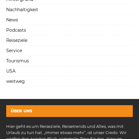
Nachhaltigkeit
News
Podcasts
Reiseziele
Service
Tourismus
USA
weitweg
ÜBER UNS
Hier geht es um Reiseziele, Reisetrends und Alles, was mit
Urlaub zu tun hat. „Immer etwas mehr“, ist unser Credo. Wir
werfen den zweiten Blick, sammeln Töne für das „Kino im