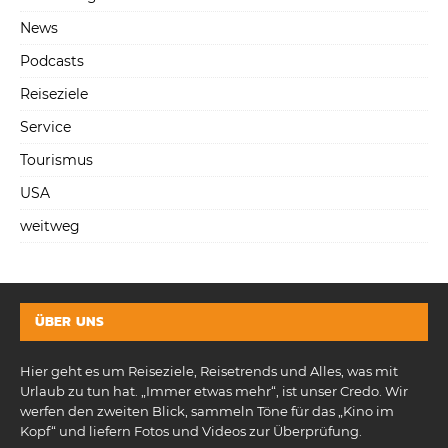
News
Podcasts
Reiseziele
Service
Tourismus
USA
weitweg
ÜBER UNS
Hier geht es um Reiseziele, Reisetrends und Alles, was mit
Urlaub zu tun hat. „Immer etwas mehr“, ist unser Credo. Wir
werfen den zweiten Blick, sammeln Töne für das „Kino im
Kopf“ und liefern Fotos und Videos zur Überprüfung.