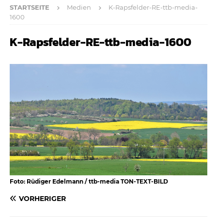
STARTSEITE
Medien
K-Rapsfelder-RE-ttb-media-
1600
K-Rapsfelder-RE-ttb-media-1600
Foto: Rüdiger Edelmann / ttb-media TON-TEXT-BILD
VORHERIGER