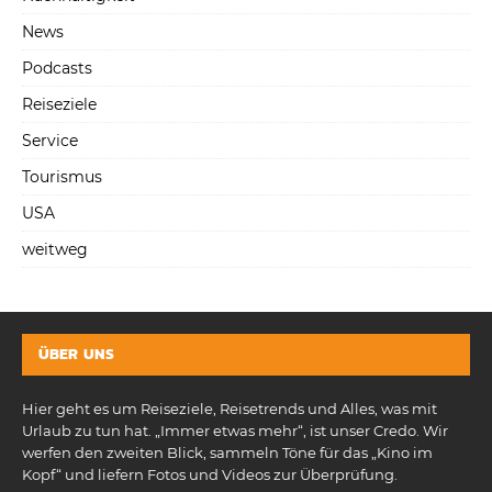
News
Podcasts
Reiseziele
Service
Tourismus
USA
weitweg
ÜBER UNS
Hier geht es um Reiseziele, Reisetrends und Alles, was mit
Urlaub zu tun hat. „Immer etwas mehr“, ist unser Credo. Wir
werfen den zweiten Blick, sammeln Töne für das „Kino im
Kopf“ und liefern Fotos und Videos zur Überprüfung.