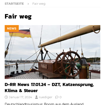
STARTSEITE
Fair weg
Fair weg
NEWS
D-RR News 17.01.24 – DZT, Katzensprung,
Klima & Steuer
Januar 17, 2024
ruediger
0
Deutschlandtourismus: Boom aus dem Ausland,