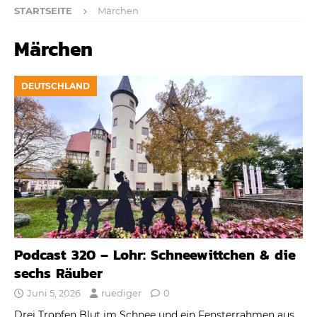
STARTSEITE
Märchen
Märchen
DEUTSCHLAND
Podcast 320 – Lohr: Schneewittchen & die
sechs Räuber
Juni 5, 2026
ruediger
0
Drei Tropfen Blut im Schnee und ein Fensterrahmen aus