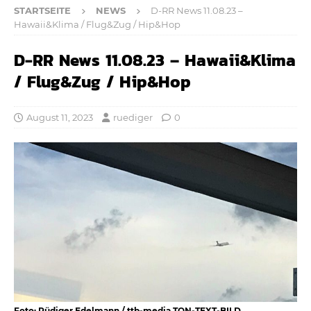
STARTSEITE
NEWS
D-RR News 11.08.23 –
Hawaii&Klima / Flug&Zug / Hip&Hop
D-RR News 11.08.23 – Hawaii&Klima
/ Flug&Zug / Hip&Hop
August 11, 2023
ruediger
0
Foto: Rüdiger Edelmann / ttb-media TON-TEXT-BILD