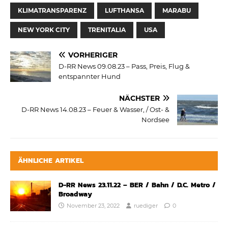
KLIMATRANSPARENZ
LUFTHANSA
MARABU
NEW YORK CITY
TRENITALIA
USA
VORHERIGER
D-RR News 09.08.23 – Pass, Preis, Flug &
entspannter Hund
NÄCHSTER
D-RR News 14.08.23 – Feuer & Wasser, / Ost- &
Nordsee
ÄHNLICHE ARTIKEL
D-RR News 23.11.22 – BER / Bahn / D.C. Metro /
Broadway
November 23, 2022
ruediger
0