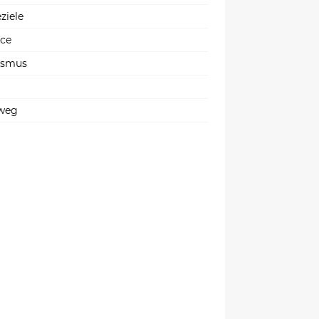
ziele
ice
ismus
weg