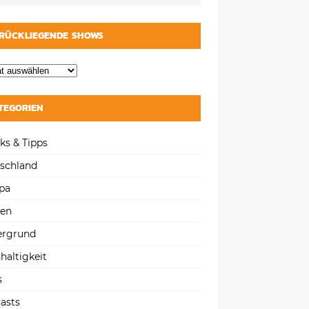
RÜCKLIEGENDE SHOWS
TEGORIEN
ks & Tipps
schland
pa
gen
ergrund
haltigkeit
s
asts