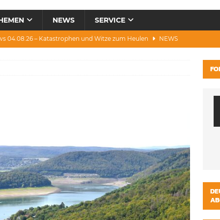
HEMEN
NEWS
SERVICE
ws 04.08.26 – Katastrophen und Witze zum Heulen
NEWS
0.07.26 – Hitze, Brände, Bieter, Rad & Mee(h)r
NEWS
FO
28.07.26 – Umwelt, Politik, Protest & Warnung
NEWS
3.07.26 – Condor, Scooter, Brände, Baustellen
NEWS
s 06.08.26 – Luxus, Cool, Wasser & „Flug”-Hunde
NEWS
DE
AB