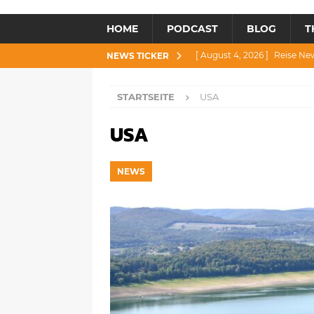
HOME
PODCAST
BLOG
T
[ August 4, 2026 ]
Reise Ne
NEWS TICKER
[ Juli 30, 2026 ]
Reise News 3
STARTSEITE
USA
[ Juli 28, 2026 ]
Reise News 
USA
[ Juli 23, 2026 ]
Reise News 2
[ August 6, 2026 ]
Reise New
NEWS