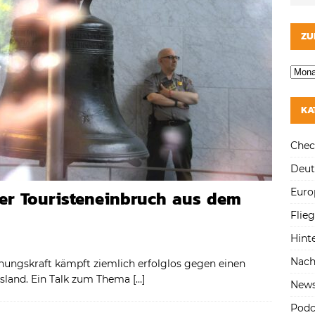
ZU
KA
Chec
Deut
Euro
er Touristeneinbruch aus dem
Flie
Hint
Nach
hungskraft kämpft ziemlich erfolglos gegen einen
usland. Ein Talk zum Thema
[…]
New
Podc