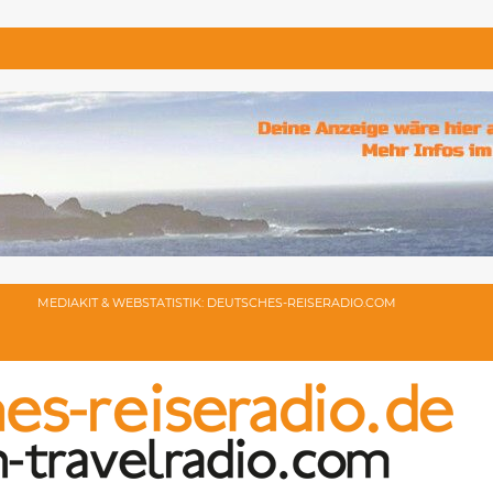
MEDIAKIT & WEBSTATISTIK: DEUTSCHES-REISERADIO.COM