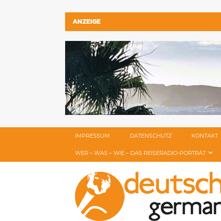
ANZEIGE
IMPRESSUM
DATENSCHUTZ
KONTAKT
WER – WAS – WIE – DAS REISERADIO-PORTRÄT