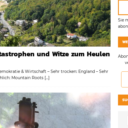
Sie 
abonn
WE
atastrophen und Witze zum Heulen
Abon
v
emokratie & Wirtschaft – Sehr trocken: England – Sehr
röhlich: Mountain Roots
[…]
SU