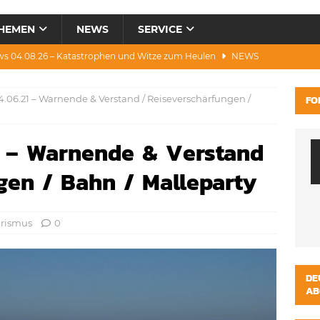
HEMEN
NEWS
SERVICE
ws 04.08.26 – Katastrophen und Witze zum Heulen
NEWS
0.07.26 – Hitze, Brände, Bieter, Rad & Mee(h)r
NEWS
.06.21 – Warnende & Verstand / Reiseverschärfungen /
FO
28.07.26 – Umwelt, Politik, Protest & Warnung
NEWS
3.07.26 – Condor, Scooter, Brände, Baustellen
NEWS
1 – Warnende & Verstand
s 06.08.26 – Luxus, Cool, Wasser & „Flug”-Hunde
NEWS
gen / Bahn / Malleparty
urismus
0
DE
AB