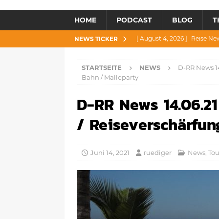
HOME
PODCAST
BLOG
T
[ August 4, 2026 ]
Reise Ne
NEWS TICKER
[ Juli 30, 2026 ]
Reise News 3
STARTSEITE
NEWS
D-RR News 14
[ Juli 28, 2026 ]
Reise News 
Bahn / Malleparty
[ Juli 23, 2026 ]
Reise News 2
D-RR News 14.06.2
[ August 6, 2026 ]
Reise New
/ Reiseverschärfun
Juni 14, 2021
ruediger
News
,
To