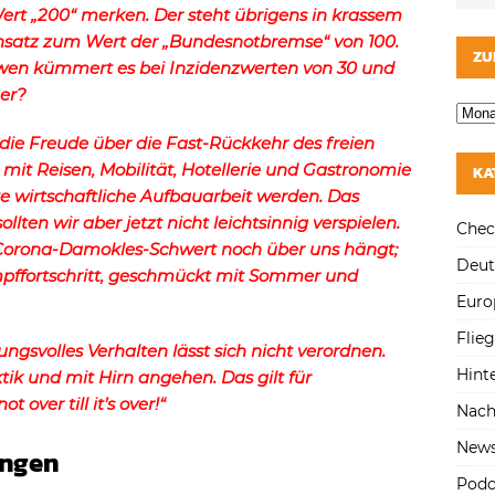
ert „200“ merken. Der steht übrigens in krassem
satz zum Wert der „Bundesnotbremse“ von 100.
ZU
wen kümmert es bei Inzidenzwerten von 30 und
er?
e die Freude über die Fast-Rückkehr des freien
 mit Reisen, Mobilität, Hotellerie und Gastronomie
KA
rte wirtschaftliche Aufbauarbeit werden. Das
llten wir aber jetzt nicht leichtsinnig verspielen.
Chec
 „Corona-Damokles-Schwert noch über uns hängt;
Deut
pffortschritt, geschmückt mit Sommer und
Euro
Flie
gsvolles Verhalten lässt sich nicht verordnen.
Hint
ktik und mit Hirn angehen. Das gilt für
t over till it’s over!“
Nach
New
ungen
Podc