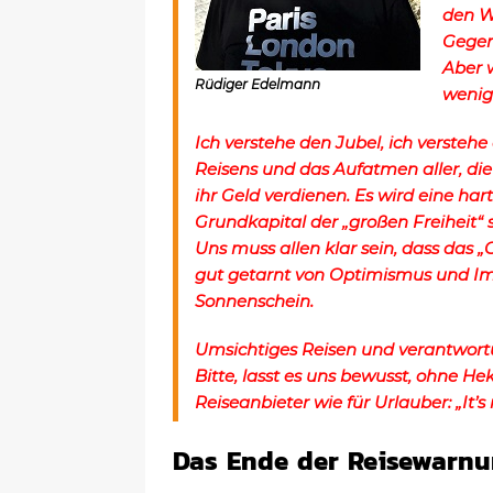
den W
Gegen
Aber 
Rüdiger Edelmann
wenig
Ich verstehe den Jubel, ich versteh
Reisens und das Aufatmen aller, die
ihr Geld verdienen. Es wird eine ha
Grundkapital der „großen Freiheit“ so
Uns muss allen klar sein, dass das
gut getarnt von Optimismus und Im
Sonnenschein.
Umsichtiges Reisen und verantwortun
Bitte, lasst es uns bewusst, ohne He
Reiseanbieter wie für Urlauber: „It’s no
Das Ende der Reisewarn