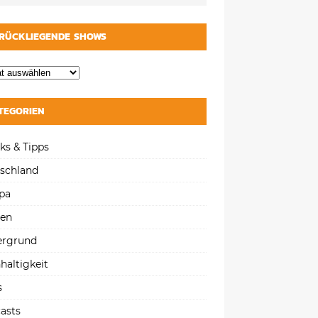
RÜCKLIEGENDE SHOWS
TEGORIEN
ks & Tipps
schland
pa
gen
ergrund
haltigkeit
s
asts