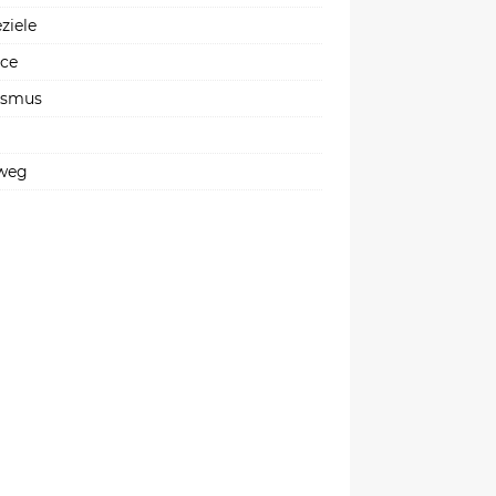
ziele
ice
ismus
weg