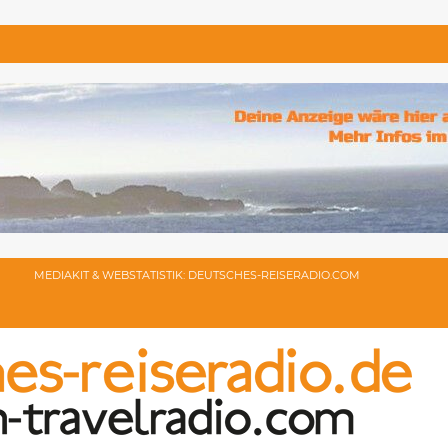
MEDIAKIT & WEBSTATISTIK: DEUTSCHES-REISERADIO.COM