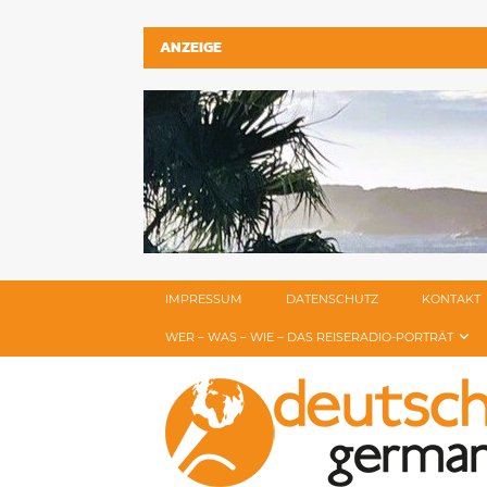
ANZEIGE
IMPRESSUM
DATENSCHUTZ
KONTAKT
WER – WAS – WIE – DAS REISERADIO-PORTRÄT