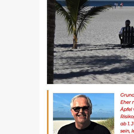
Grund
Eher n
Äpfel
Risik
ab 1. 
sein, 