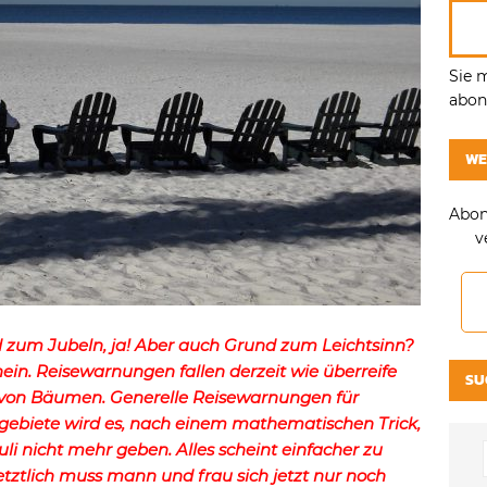
Sie 
abonn
WE
Abon
v
 zum Jubeln, ja! Aber auch Grund zum Leichtsinn?
ein. Reisewarnungen fallen derzeit wie überreife
SU
 von Bäumen. Generelle Reisewarnungen für
ogebiete wird es, nach einem mathematischen Trick,
Juli nicht mehr geben. Alles scheint einfacher zu
letztlich muss mann und frau sich jetzt nur noch