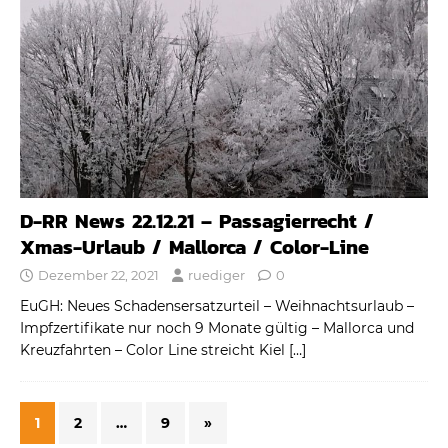
D-RR News 22.12.21 – Passagierrecht /
Xmas-Urlaub / Mallorca / Color-Line
Dezember 22, 2021
ruediger
0
EuGH: Neues Schadensersatzurteil – Weihnachtsurlaub –
Impfzertifikate nur noch 9 Monate gültig – Mallorca und
Kreuzfahrten – Color Line streicht Kiel
[…]
1
2
…
9
»