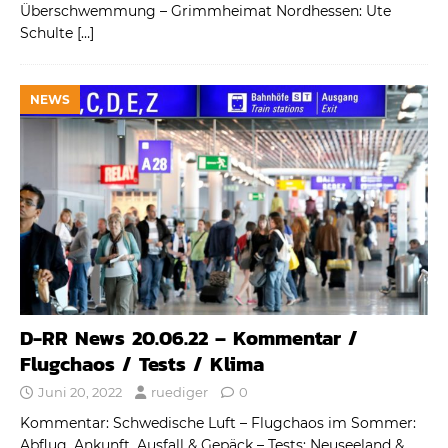
Überschwemmung – Grimmheimat Nordhessen: Ute
Schulte
[…]
NEWS
D-RR News 20.06.22 – Kommentar /
Flugchaos / Tests / Klima
Juni 20, 2022
ruediger
0
Kommentar: Schwedische Luft – Flugchaos im Sommer:
Abflug, Ankunft, Ausfall & Gepäck – Tests: Neuseeland &