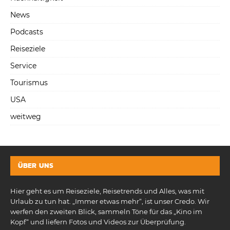
News
Podcasts
Reiseziele
Service
Tourismus
USA
weitweg
ÜBER UNS
Hier geht es um Reiseziele, Reisetrends und Alles, was mit
Urlaub zu tun hat. „Immer etwas mehr“, ist unser Credo. Wir
werfen den zweiten Blick, sammeln Töne für das „Kino im
Kopf“ und liefern Fotos und Videos zur Überprüfung.