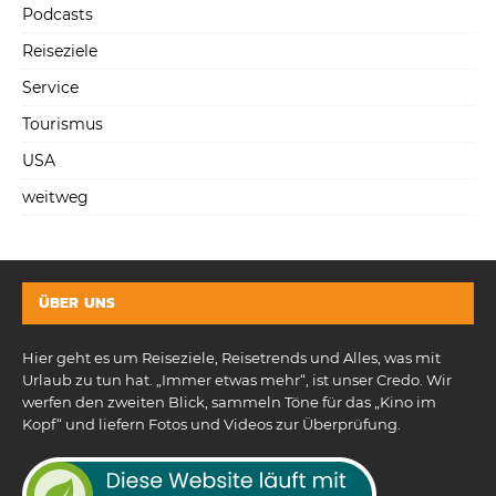
Podcasts
Reiseziele
Service
Tourismus
USA
weitweg
ÜBER UNS
Hier geht es um Reiseziele, Reisetrends und Alles, was mit
Urlaub zu tun hat. „Immer etwas mehr“, ist unser Credo. Wir
werfen den zweiten Blick, sammeln Töne für das „Kino im
Kopf“ und liefern Fotos und Videos zur Überprüfung.