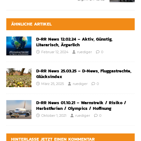
ÄHNLICHE ARTIKEL
D-RR News 12.02.24 – Aktiv, Günstig,
Literarisch, Ärgerlich
Februar 12, 2024
ruediger
0
D-RR News 25.03.25 – D-News, Fluggastrechte,
Glücksindex
März 25, 2025
ruediger
0
D-RR News 01.10.21 – Warnstreik / Risiko /
Herbstferien / Olympics / Hoffnung
Oktober 1, 2021
ruediger
0
HINTERLASSE JETZT EINEN KOMMENTAR