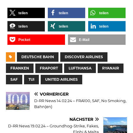
teilen
teilen
teilen
teilen
teilen
teilen
Pocket
E-Mail
DEUTSCHE BAHN
DISCOVER AIRLINES
FRANKEN
FRAPORT
LUFTHANSA
RYANAIR
SAF
TUI
UNITED AIRLINES
VORHERIGER
D-RR News 14.02.24 – FRA100, SAF, No Smoking,
Bahn(en)
NÄCHSTER
D-RR News 19.02.24 – Groundhog-Strike, Fakes,
Elphi & Malta