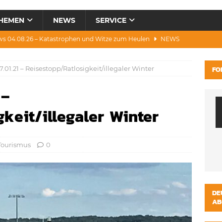
HEMEN
NEWS
SERVICE
ws 04.08.26 – Katastrophen und Witze zum Heulen
NEWS
0.07.26 – Hitze, Brände, Bieter, Rad & Mee(h)r
NEWS
.01.21 – Reisestopp/Ratlosigkeit/illegaler Winter
FO
28.07.26 – Umwelt, Politik, Protest & Warnung
NEWS
 –
3.07.26 – Condor, Scooter, Brände, Baustellen
NEWS
s 06.08.26 – Luxus, Cool, Wasser & „Flug”-Hunde
NEWS
keit/illegaler Winter
Tourismus
0
DE
AB