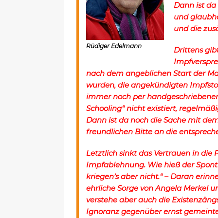
Dann ist da
und glaubha
und die zus
Rüdiger Edelmann
Drittens gi
Impfverspre
nach dem angeblichen Start der Ma
wurden, die angekündigten Impfsto
immer noch per handgeschriebener
Schooling“ nicht existiert, regelm
Dann ist da noch die Sache mit de
freundlichen Bitte an die entspre
Letztlich sinkt das Vertrauen in die
Impfablehnung. Wie hieß der Sponti-
kriegen’s aber nicht.“ – Daran erinne
ehrliche Sorge von Angela Merkel 
verstehe aber auch die Existenzän
Ignoranz gegenüber ernst gemeinte