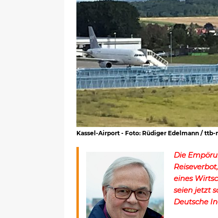
Kassel-Airport - Foto: Rüdiger Edelmann / tt
Die Empörun
Reiseverbot
eines Wirtsc
seien jetzt 
Deutsche I