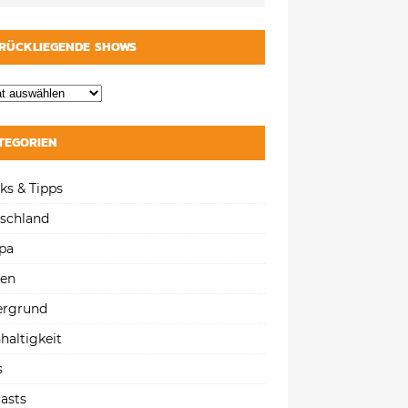
RÜCKLIEGENDE SHOWS
TEGORIEN
ks & Tipps
schland
pa
gen
ergrund
haltigkeit
s
asts