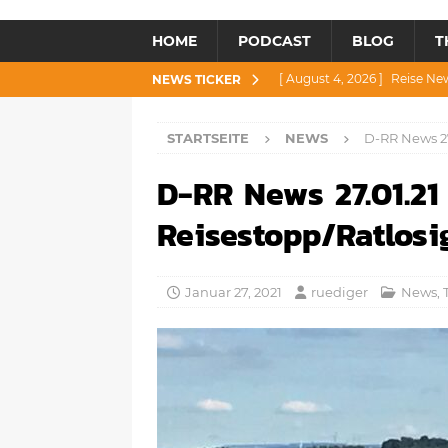
HOME
PODCAST
BLOG
T
[ August 4, 2026 ]
Reise Ne
NEWS TICKER
[ Juli 30, 2026 ]
Reise News 3
STARTSEITE
NEWS
D-RR News 27
[ Juli 28, 2026 ]
Reise News 
D-RR News 27.01.21
[ Juli 23, 2026 ]
Reise News 2
[ August 6, 2026 ]
Reise New
Reisestopp/Ratlosig
Januar 27, 2021
ruediger
News
,