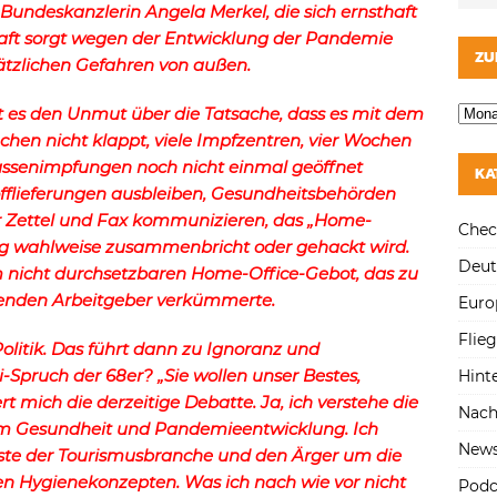
 Bundeskanzlerin Angela Merkel, die sich ernsthaft
ft sorgt wegen der Entwicklung der Pandemie
ZU
ätzlichen Gefahren von außen.
bt es den Unmut über die Tatsache, dass es mit dem
chen nicht klappt, viele Impfzentren, vier Wochen
ssenimpfungen noch nicht einmal geöffnet
KA
fflieferungen ausbleiben, Gesundheitsbehörden
 Zettel und Fax kommunizieren, das „Home-
Chec
äßig wahlweise zusammenbricht oder gehackt wird.
Deut
m nicht durchsetzbaren Home-Office-Gebot, das zu
chenden Arbeitgeber verkümmerte.
Euro
Flie
 Politik. Das führt dann zu Ignoranz und
Spruch der 68er? „Sie wollen unser Bestes,
Hint
rt mich die derzeitige Debatte. Ja, ich verstehe die
Nach
um Gesundheit und Pandemieentwicklung. Ich
New
gste der Tourismusbranche und den Ärger um die
n Hygienekonzepten. Was ich nach wie vor nicht
Podc