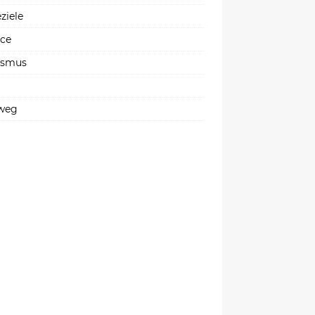
ziele
ice
ismus
weg