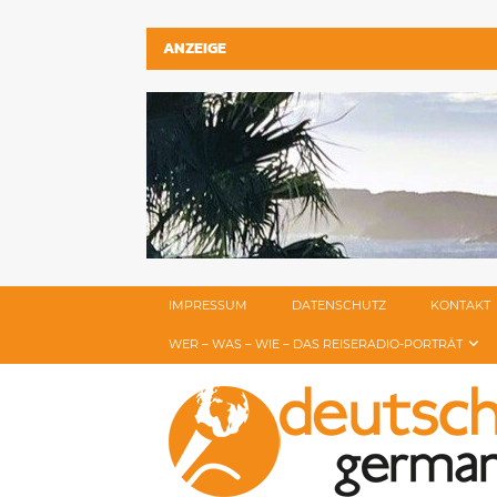
ANZEIGE
IMPRESSUM
DATENSCHUTZ
KONTAKT
WER – WAS – WIE – DAS REISERADIO-PORTRÄT