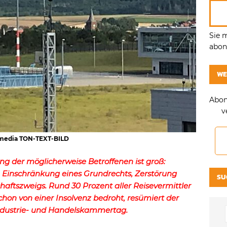
Sie 
abonn
WE
Abon
v
b-media TON-TEXT-BILD
g der möglicherweise Betroffenen ist groß:
, Einschränkung eines Grundrechts, Zerstörung
SU
haftszweigs. Rund 30 Prozent aller Reisevermittler
schon von einer Insolvenz bedroht, resümiert der
ndustrie- und Handelskammertag.