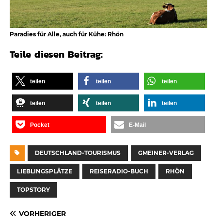
Paradies für Alle, auch für Kühe: Rhön
Teile diesen Beitrag:
teilen
teilen
teilen
teilen
teilen
teilen
Pocket
E-Mail
DEUTSCHLAND-TOURISMUS
GMEINER-VERLAG
LIEBLINGSPLÄTZE
REISERADIO-BUCH
RHÖN
TOPSTORY
VORHERIGER