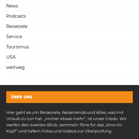
News
Podcasts
Reiseziele
Service
Tourismus
USA
weitweg
ÜBER UNS
Hier geht es um Reiseziele, Reisetrends und Alles, was mit
Urlaub zu tun hat. „Immer etwas mehr“, ist unser Credo. Wir
werfen den zweiten Blick, sammeln Töne für das „Kino im
Kopf“ und liefern Fotos und Videos zur Überprüfung.