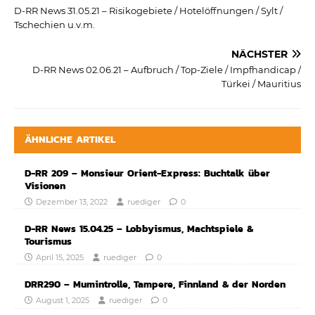
D-RR News 31.05.21 – Risikogebiete / Hotelöffnungen / Sylt /
Tschechien u.v.m.
NÄCHSTER
D-RR News 02.06.21 – Aufbruch / Top-Ziele / Impfhandicap /
Türkei / Mauritius
ÄHNLICHE ARTIKEL
D-RR 209 – Monsieur Orient-Express: Buchtalk über
Visionen
Dezember 13, 2022
ruediger
0
D-RR News 15.04.25 – Lobbyismus, Machtspiele &
Tourismus
April 15, 2025
ruediger
0
DRR290 – Mumintrolle, Tampere, Finnland & der Norden
August 1, 2025
ruediger
0