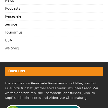
News
Podcasts
Reiseziele
Service
Tourismus
USA
weitweg
ÜBER UNS
Hier geht es um Reiseziele, Reisetrends und Alles, was mit
Urlaub zu tun hat. „Immer etwas mehr“, ist unser Credo. Wir
werfen den zweiten Blick, sammeln Töne für das „Kino im
Kopf“ und liefern Fotos und Videos zur Überprüfung.