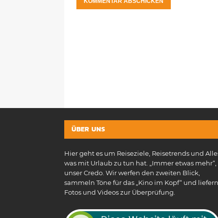
ÜBER UNS
Hier geht es um Reiseziele, Reisetrends und Alle
was mit Urlaub zu tun hat. „Immer etwas mehr“, 
unser Credo. Wir werfen den zweiten Blick,
sammeln Töne für das „Kino im Kopf“ und liefer
Fotos und Videos zur Überprüfung.