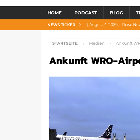
HOME
PODCAST
BLOG
T
[ August 4, 2026 ]
Reise Ne
NEWS TICKER
[ Juli 30, 2026 ]
Reise News 3
STARTSEITE
Medien
Ankunft WR
[ Juli 28, 2026 ]
Reise News 
Ankunft WRO-Airp
[ Juli 23, 2026 ]
Reise News 2
[ August 6, 2026 ]
Reise New