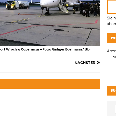
Sie 
abonn
WE
rport Wrocław Copernicus – Foto: Rüdiger Edelmann / ttb-
Abon
v
NÄCHSTER
SU