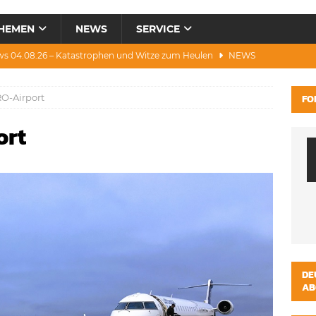
HEMEN
NEWS
SERVICE
ws 04.08.26 – Katastrophen und Witze zum Heulen
NEWS
0.07.26 – Hitze, Brände, Bieter, Rad & Mee(h)r
NEWS
O-Airport
FO
28.07.26 – Umwelt, Politik, Protest & Warnung
NEWS
ort
3.07.26 – Condor, Scooter, Brände, Baustellen
NEWS
s 06.08.26 – Luxus, Cool, Wasser & „Flug”-Hunde
NEWS
DE
AB