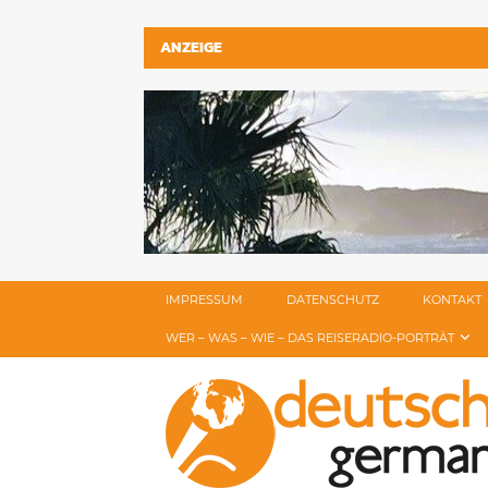
ANZEIGE
IMPRESSUM
DATENSCHUTZ
KONTAKT
WER – WAS – WIE – DAS REISERADIO-PORTRÄT