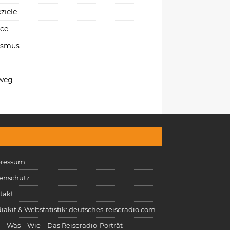
ziele
ice
ismus
weg
ressum
enschutz
takt
iakit & Webstatistik: deutsches-reiseradio.com
 – Was – Wie – Das Reiseradio-Porträt