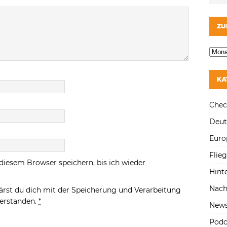
ZU
KA
Chec
Deut
Euro
Flie
diesem Browser speichern, bis ich wieder
Hint
Nach
ärst du dich mit der Speicherung und Verarbeitung
verstanden.
*
New
Podc