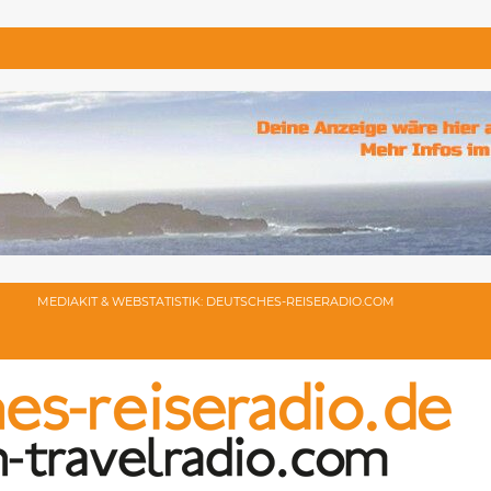
MEDIAKIT & WEBSTATISTIK: DEUTSCHES-REISERADIO.COM