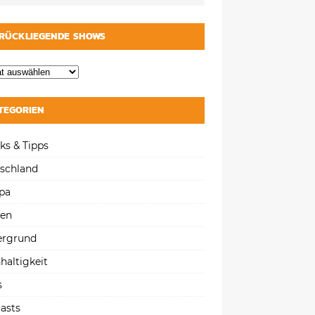
RÜCKLIEGENDE SHOWS
TEGORIEN
ks & Tipps
schland
pa
gen
ergrund
haltigkeit
s
asts