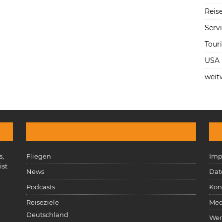
Reise
Serv
Tour
USA
weit
s,
Fliegen
Imp
ist
News
Dat
n
Podcasts
Kon
Reiseziele
Med
Deutschland
Wer