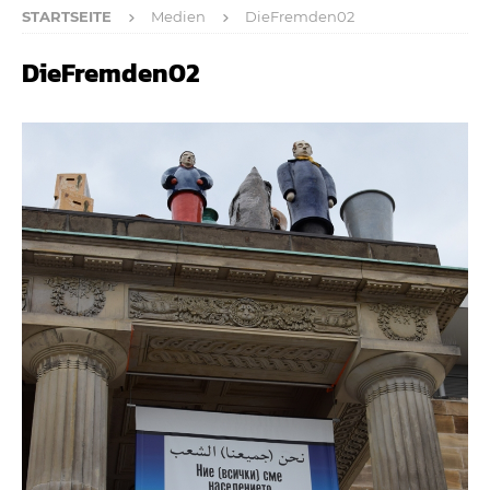
STARTSEITE
Medien
DieFremden02
DieFremden02