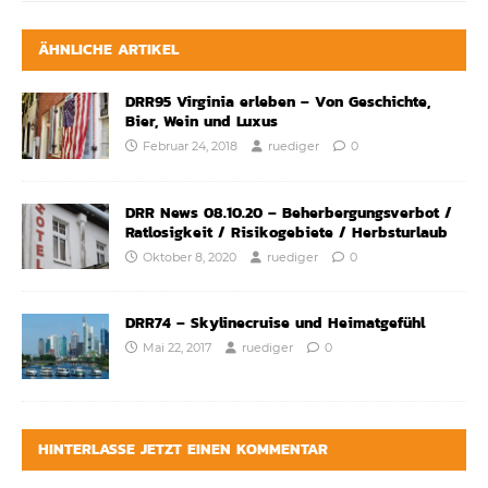
ÄHNLICHE ARTIKEL
DRR95 Virginia erleben – Von Geschichte,
Bier, Wein und Luxus
Februar 24, 2018
ruediger
0
DRR News 08.10.20 – Beherbergungsverbot /
Ratlosigkeit / Risikogebiete / Herbsturlaub
Oktober 8, 2020
ruediger
0
DRR74 – Skylinecruise und Heimatgefühl
Mai 22, 2017
ruediger
0
HINTERLASSE JETZT EINEN KOMMENTAR