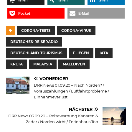
teilen
teilen
teilen
Pocket
E-Mail
CORONA-TESTS
CORONA-VIRUS
DEUTSCHES-REISERADIO
DEUTSCHLAND-TOURISMUS
FLIEGEN
IATA
KRETA
MALAYSIA
MALEDIVEN
VORHERIGER
DRR News 01.09.20 – Nach Norden? /
Vorauszahlungen / Luftfahrtprobleme /
Einnahmeverlust
NÄCHSTER
DRR News 03.09.20 – Reisewarnung Kanaren &
Zadar / Norden wirbt / Ferienhaus Top