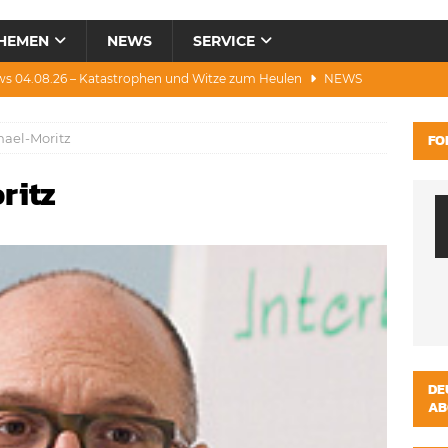
HEMEN
NEWS
SERVICE
ws 04.08.26 – Katastrophen und Witze zum Heulen
NEWS
0.07.26 – Hitze, Brände, Bieter, Rad & Mee(h)r
NEWS
hael-Moritz
FO
28.07.26 – Umwelt, Politik, Protest & Warnung
NEWS
ritz
3.07.26 – Condor, Scooter, Brände, Baustellen
NEWS
s 06.08.26 – Luxus, Cool, Wasser & „Flug”-Hunde
NEWS
DE
AB