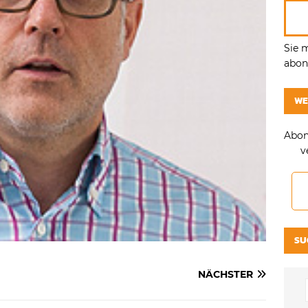
Sie 
abonn
WE
Abon
v
SU
NÄCHSTER