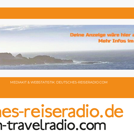
MEDIAKIT & WEBSTATISTIK: DEUTSCHES-REISERADIO.COM