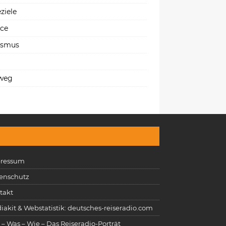
ziele
ice
ismus
weg
ressum
enschutz
takt
iakit & Webstatistik: deutsches-reiseradio.com
 – Was – Wie – Das Reiseradio-Porträt