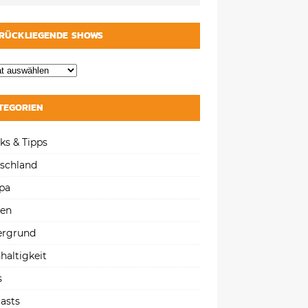
RÜCKLIEGENDE SHOWS
TEGORIEN
ks & Tipps
schland
pa
gen
ergrund
haltigkeit
s
asts