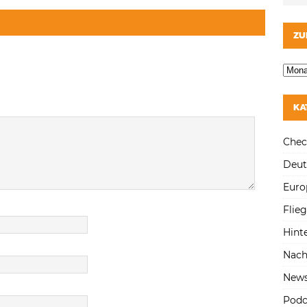
ZU
KA
Chec
Deut
Euro
Flie
Hint
Nach
New
Podc