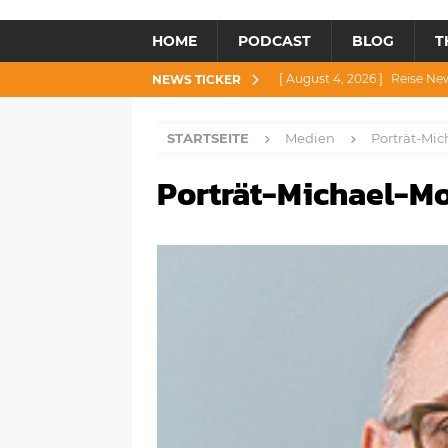
HOME
PODCAST
BLOG
T
[ August 4, 2026 ]
Reise Ne
NEWS TICKER
[ Juli 30, 2026 ]
Reise News 3
STARTSEITE
Medien
Porträt-Mic
[ Juli 28, 2026 ]
Reise News 
Porträt-Michael-Mo
[ Juli 23, 2026 ]
Reise News 2
[ August 6, 2026 ]
Reise New