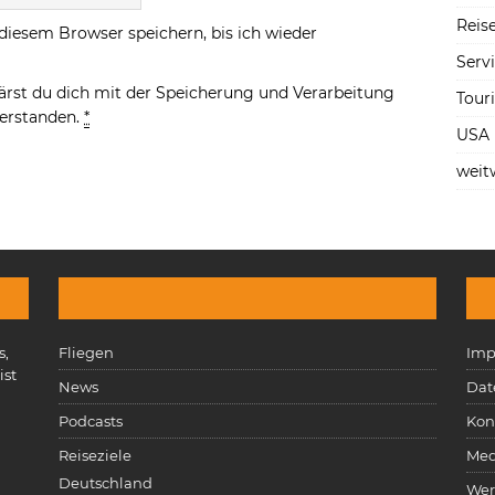
Reise
diesem Browser speichern, bis ich wieder
Serv
ärst du dich mit der Speicherung und Verarbeitung
Tour
verstanden.
*
USA
weit
s,
Fliegen
Imp
ist
News
Dat
n
Podcasts
Kon
Reiseziele
Med
Deutschland
Wer