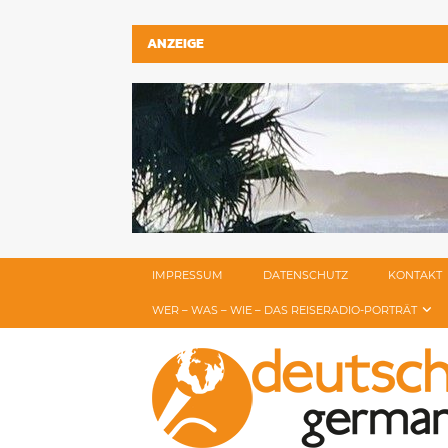
ANZEIGE
IMPRESSUM
DATENSCHUTZ
KONTAKT
WER – WAS – WIE – DAS REISERADIO-PORTRÄT