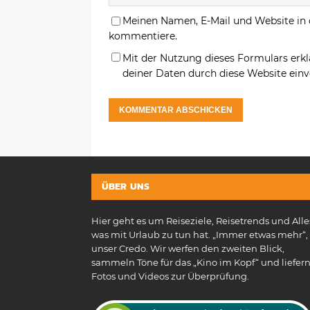
Meinen Namen, E-Mail und Website in 
kommentiere.
Mit der Nutzung dieses Formulars erkl
deiner Daten durch diese Website ein
ÜBER UNS
Hier geht es um Reiseziele, Reisetrends und Alle
was mit Urlaub zu tun hat. „Immer etwas mehr“, 
unser Credo. Wir werfen den zweiten Blick,
sammeln Töne für das „Kino im Kopf“ und liefer
Fotos und Videos zur Überprüfung.