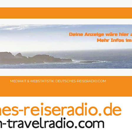
MEDIAKIT & WEBSTATISTIK: DEUTSCHES-REISERADIO.COM