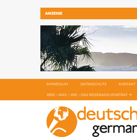
ANZEIGE
IMPRESSUM
DATENSCHUTZ
KONTAKT
WER – WAS – WIE – DAS REISERADIO-PORTRÄT