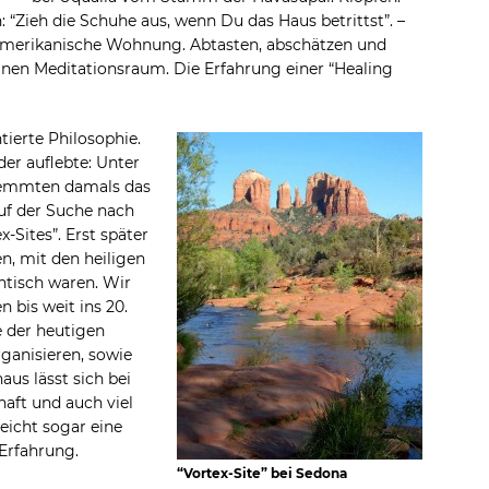
 “Zieh die Schuhe aus, wenn Du das Haus betrittst”. –
 amerikanische Wohnung. Abtasten, abschätzen und
nen Meditationsraum. Die Erfahrung einer “Healing
tierte Philosophie.
der auflebte: Unter
wemmten damals das
uf der Suche nach
x-Sites”. Erst später
ten, mit den heiligen
ntisch waren. Wir
 bis weit ins 20.
e der heutigen
ganisieren, sowie
aus lässt sich bei
aft und auch viel
leicht sogar eine
Erfahrung.
“Vortex-Site” bei Sedona