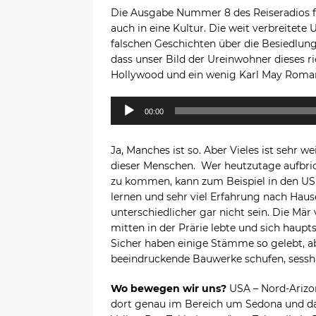
Die Ausgabe Nummer 8 des Reiseradios fü
auch in eine Kultur. Die weit verbreitete
falschen Geschichten über die Besiedlun
dass unser Bild der Ureinwohner dieses 
Hollywood und ein wenig Karl May Roman
Audio-
00:00
Player
Ja, Manches ist so. Aber Vieles ist sehr w
dieser Menschen. Wer heutzutage aufbrich
zu kommen, kann zum Beispiel in den US 
lernen und sehr viel Erfahrung nach Haus
unterschiedlicher gar nicht sein. Die Mär
mitten in der Prärie lebte und sich haupts
Sicher haben einige Stämme so gelebt, ab
beeindruckende Bauwerke schufen, sesshaf
Wo bewegen wir uns?
USA – Nord-Arizo
dort genau im Bereich um Sedona und d