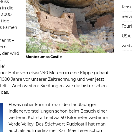
Fluss
Reise
 in die
r 3000
Serv
rtige
Tour
tus kamen
USA
nannt –
weit
nern
 der wird
Montezumas Castle
n
le“
n einer Höhe von etwa 240 Metern in eine Klippe gebaut
 1000 Jahre vor unserer Zeitrechnung und wer jetzt
felt. – Auch weitere Siedlungen, wie die historischen
 das.
Etwas näher kommt man den landläufigen
Indianervorstellungen schon beim Besuch einer
weiteren Kultstätte etwa 50 Kilometer weiter im
Verde Valley. Das Stichwort Pueblostil hat man
auch als aufmerksamer Karl May Leser schon