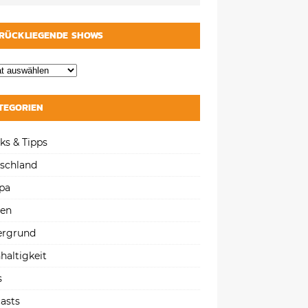
RÜCKLIEGENDE SHOWS
TEGORIEN
ks & Tipps
schland
pa
gen
ergrund
haltigkeit
s
asts