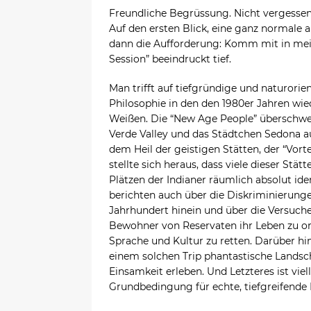
Freundliche Begrüssung. Nicht vergessen:
Auf den ersten Blick, eine ganz normale
dann die Aufforderung: Komm mit in mei
Session” beeindruckt tief.
Man trifft auf tiefgründige und naturorien
Philosophie in den den 1980er Jahren wie
Weißen. Die “New Age People” übersch
Verde Valley und das Städtchen Sedona a
dem Heil der geistigen Stätten, der “Vorte
stellte sich heraus, dass viele dieser Stät
Plätzen der Indianer räumlich absolut ide
berichten auch über die Diskriminierungen
Jahrhundert hinein und über die Versuch
Bewohner von Reservaten ihr Leben zu or
Sprache und Kultur zu retten. Darüber hin
einem solchen Trip phantastische Landsch
Einsamkeit erleben. Und Letzteres ist viel
Grundbedingung für echte, tiefgreifende 