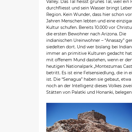
Valley. Das Tal heisst grünes Tal, weil ein 
durchfliesst und sein Wasser bringt Leben
Region. Kein Wunder, dass hier schon vo
Jahren Menschen lebten und eine einziga
Kultur schufen. Bereits 10.000 vor Chris
die ersten Bewohner nach Arizona. Die
indianischen Ureinwohner – “Anasazy” ge
siedelten dort. Und wer bislang bei India
immer an primitive Kulturen gedacht hat,
mit offenem Mund dastehen, wenn er de
heutigen Nationalpark „Montezumas Cast
betritt. Es ist eine Felsensiedlung, die i
ist. Die “Senagua” haben sie gebaut, etwa
noch an der Intelligenz dieses Volkes zwei
Stätten von Palatki und Honanki, belegen