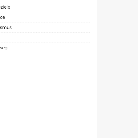
ziele
ice
ismus
weg