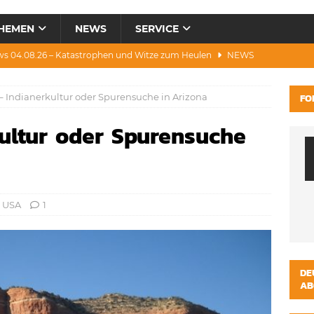
HEMEN
NEWS
SERVICE
ws 04.08.26 – Katastrophen und Witze zum Heulen
NEWS
0.07.26 – Hitze, Brände, Bieter, Rad & Mee(h)r
NEWS
 Indianerkultur oder Spurensuche in Arizona
FO
28.07.26 – Umwelt, Politik, Protest & Warnung
NEWS
ultur oder Spurensuche
3.07.26 – Condor, Scooter, Brände, Baustellen
NEWS
s 06.08.26 – Luxus, Cool, Wasser & „Flug”-Hunde
NEWS
,
USA
1
DE
AB