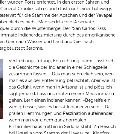
ler wurden Forts errichtet. In den ersten Jahren und
eneral Crooke, sah es auch fast nach einer halbwegs
 Reservat für die Stämme der Apachen und der Yavapai
bei blieb es nicht. Man siedelte die Reservate
quer durch die Wüstenberge. Der “San Carlos Pass
schlimmste Indianerdezimierung durch das amerikanische
Gier: Gier nach Wasser und Land und Gier nach
Bergbaustadt Jerome.
Vertreibung, Tötung, Entrechtung, damit lässt sich
die Geschichte der Indianer in einer Schlagzeile
zusammen fassen. – Das mag schreclich sein, wen
man es aus der Entfernung betrachtet. Aber wie ist
das Gefühl, wenn man in Arizona ist und plötzlich
sagt jemand: Lass uns mal zu einem Medizinmann
gehen. Lern einen Indianer kennen! –Begreife ein
wenig besser, was es heisst Indianer zu sein. – Da
prallen Hemmungen und Faszination aufeinander,
wenn man vor einem ganz normalen
Einfamilienhaus mitten in Sedona steht. Zu Besuch
bei Uqualla vom Stamm der Havasupai. Klopfen.