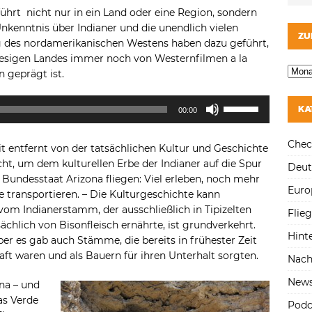
hrt nicht nur in ein Land oder eine Region, sondern
zu
 Unkenntnis über Indianer und die unendlich vielen
regeln.
ZU
g des nordamerikanischen Westens haben dazu geführt,
riesigen Landes immer noch von Westernfilmen a la
 geprägt ist.
Pfeiltasten
KA
00:00
Hoch/Runter
benutzen,
Chec
eit entfernt von der tatsächlichen Kultur und Geschichte
um
t, um dem kulturellen Erbe der Indianer auf die Spur
die
Deut
Bundesstaat Arizona fliegen: Viel erleben, noch mehr
Lautstärke
Euro
e transportieren. – Die Kulturgeschichte kann
zu
 vom Indianerstamm, der ausschließlich in Tipizelten
regeln.
Flie
ächlich von Bisonfleisch ernährte, ist grundverkehrt.
Hint
er es gab auch Stämme, die bereits in frühester Zeit
t waren und als Bauern für ihren Unterhalt sorgten.
Nach
New
na – und
as Verde
Podc