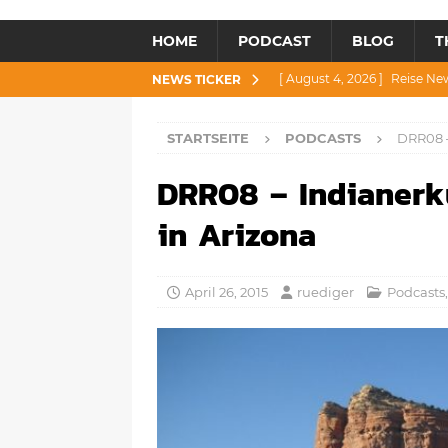
HOME
PODCAST
BLOG
T
[ August 4, 2026 ]
Reise Ne
NEWS TICKER
[ Juli 30, 2026 ]
Reise News 3
STARTSEITE
PODCASTS
DRR08 –
[ Juli 28, 2026 ]
Reise News 
DRR08 – Indianerk
[ Juli 23, 2026 ]
Reise News 2
[ August 6, 2026 ]
Reise New
in Arizona
April 26, 2015
ruediger
Podcasts