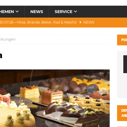
HEMEN
NEWS
SERVICE
0.07.26 – Hitze, Brände, Bieter, Rad & Mee(h)r
NEWS
28.07.26 – Umwelt, Politik, Protest & Warnung
NEWS
ockungen
FO
3.07.26 – Condor, Scooter, Brände, Baustellen
NEWS
n
1.07.26 – „Alkfrei“, Waldbrände, DJH & Salzburg
NEWS
ws 04.08.26 – Katastrophen und Witze zum Heulen
NEWS
DE
AB