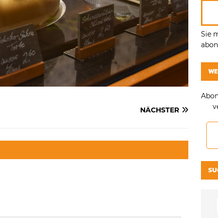
Sie 
abonn
WE
Abon
v
NÄCHSTER
SU