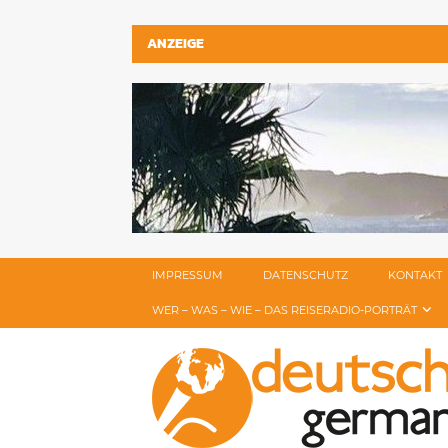
ANZEIGE
IMPRESSUM
DATENSCHUTZ
KONTAKT
WER – WAS – WIE – DAS REISERADIO-PORTRÄT