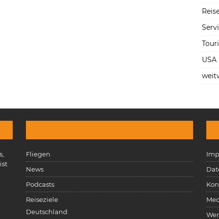
Reise
Serv
Tour
USA
weit
s,
Fliegen
Imp
ist
News
Dat
n
Podcasts
Kon
Reiseziele
Med
Deutschland
Wer