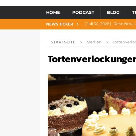
HOME
PODCAST
BLOG
T
[ Juli 30, 2026 ]
Reise News 3
NEWS TICKER
[ Juli 28, 2026 ]
Reise News 
STARTSEITE
Medien
Tortenverl
[ Juli 23, 2026 ]
Reise News 2
Tortenverlockunge
[ Juli 21, 2026 ]
Reise News 2
[ August 4, 2026 ]
Reise Ne