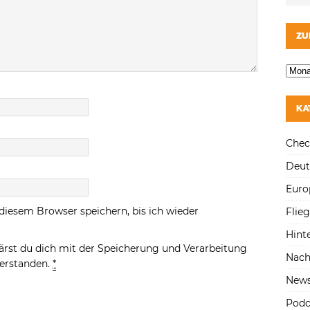
ZU
KA
Chec
Deut
Euro
diesem Browser speichern, bis ich wieder
Flie
Hint
ärst du dich mit der Speicherung und Verarbeitung
Nach
verstanden.
*
New
Podc