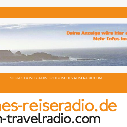
MEDIAKIT & WEBSTATISTIK: DEUTSCHES-REISERADIO.COM