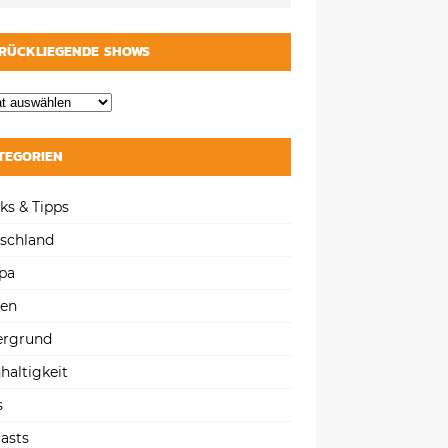
RÜCKLIEGENDE SHOWS
TEGORIEN
ks & Tipps
schland
pa
gen
ergrund
haltigkeit
s
asts