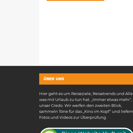
ÜBER UNS
Hier geht es um Reiseziele, Reisetrends und Alle
was mit Urlaub zu tun hat. „Immer etwas mehr“, 
unser Credo. Wir werfen den zweiten Blick,
sammeln Töne für das „Kino im Kopf“ und liefer
Fotos und Videos zur Überprüfung.