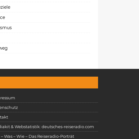
ziele
ice
ismus
weg
ressum
enschutz
takt
iakit & Webstatistik: deutsches-reiseradio.com
 – Was – Wie – Das Reiseradio-Porträt