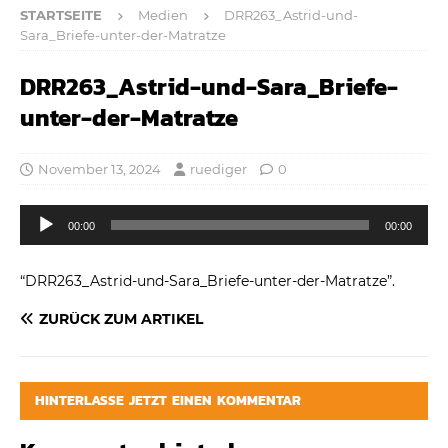
STARTSEITE
Medien
DRR263_Astrid-und-
Sara_Briefe-unter-der-Matratze
DRR263_Astrid-und-Sara_Briefe-
unter-der-Matratze
November 13, 2024
ruediger
0
Audio-
00:00
00:00
Player
“DRR263_Astrid-und-Sara_Briefe-unter-der-Matratze”.
ZURÜCK ZUM ARTIKEL
HINTERLASSE JETZT EINEN KOMMENTAR