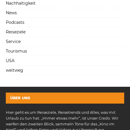
Nachhaltigkeit
News
Podcasts
Reiseziele
Service
Tourismus
USA
weitweg
ÜBER UNS
Hier geht es um Reiseziele, Reisetrends und Alles, was mit
Urlaub zu tun hat. „Immer etwas mehr“, ist unser Credo. Wir
werfen den zweiten Blick, sammeln Töne für das „Kino im
Kopf“ und liefern Fotos und Videos zur Überprüfung.