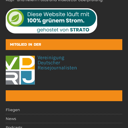
MITGLIED IN DER
Fliegen
News
Podcasts