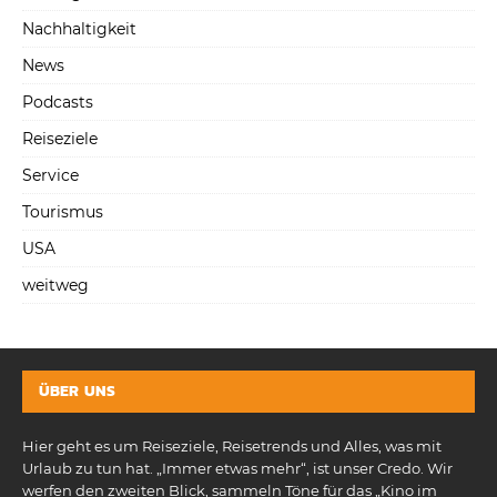
Nachhaltigkeit
News
Podcasts
Reiseziele
Service
Tourismus
USA
weitweg
ÜBER UNS
Hier geht es um Reiseziele, Reisetrends und Alles, was mit
Urlaub zu tun hat. „Immer etwas mehr“, ist unser Credo. Wir
werfen den zweiten Blick, sammeln Töne für das „Kino im