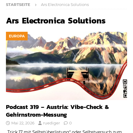
STARTSEITE
Ars Electronica Solutions
Ars Electronica Solutions
EUROPA
Podcast 319 – Austria: Vibe-Check &
Gehirnstrom-Messung
Mai 22, 2026
ruediger
0
„Trick 17 mit Selbstüberlistung“ oder Selbstversuch zum