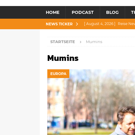
HOME
PODCAST
BLOG
T
[ August 4, 2026 ]
Reise Ne
NEWS TICKER
[ Juli 30, 2026 ]
Reise News 3
STARTSEITE
Mumins
[ Juli 28, 2026 ]
Reise News 
Mumins
[ Juli 23, 2026 ]
Reise News 2
[ August 6, 2026 ]
Reise New
EUROPA