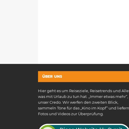
ÜBER UNS
Hier geht es um Reiseziele, Reisetrends und Alle
was mit Urlaub zu tun hat. „Immer etwas mehr“, 
unser Credo. Wir werfen den zweiten Blick,
sammeln Töne für das „Kino im Kopf“ und liefer
Fotos und Videos zur Überprüfung.