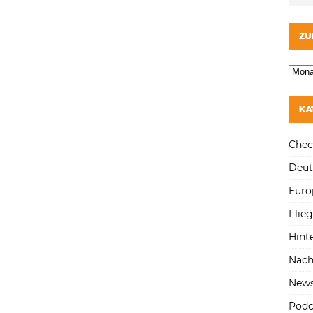
ZU
KA
Chec
Deut
Euro
Flie
Hint
Nach
New
Podc