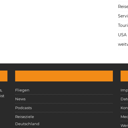
Reise
Serv
Tour
USA
weit
s,
Fliegen
Imp
ist
News
Dat
n
Podcasts
Kon
Reiseziele
Med
Deutschland
Wer