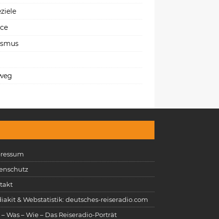
ziele
ice
ismus
weg
ressum
enschutz
takt
iakit & Webstatistik: deutsches-reiseradio.com
 – Was – Wie – Das Reiseradio-Porträt