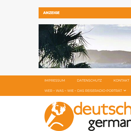
ANZEIGE
IMPRESSUM
DATENSCHUTZ
KONTAKT
WER – WAS – WIE – DAS REISERADIO-PORTRÄT