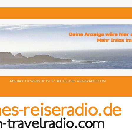
MEDIAKIT & WEBSTATISTIK: DEUTSCHES-REISERADIO.COM