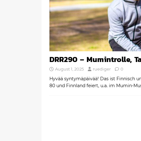
DRR290 – Mumintrolle, T
August 1, 2025
ruediger
0
Hyvää syntymäpäivää! Das ist Finnisch u
80 und Finnland feiert, u.a. im Mumin-