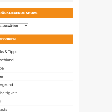
RÜCKLIEGENDE SHOWS
TEGORIEN
ks & Tipps
schland
pa
gen
ergrund
haltigkeit
s
asts