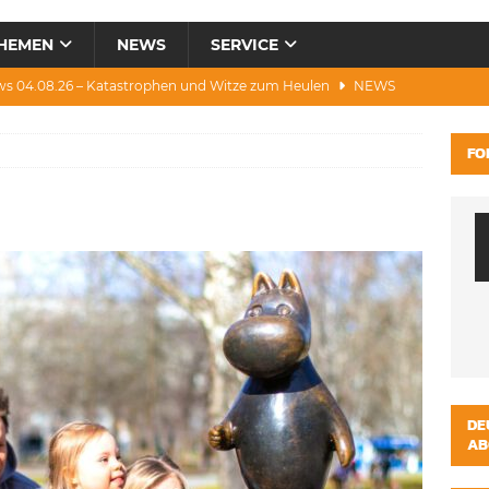
HEMEN
NEWS
SERVICE
ws 04.08.26 – Katastrophen und Witze zum Heulen
NEWS
0.07.26 – Hitze, Brände, Bieter, Rad & Mee(h)r
NEWS
FO
28.07.26 – Umwelt, Politik, Protest & Warnung
NEWS
3.07.26 – Condor, Scooter, Brände, Baustellen
NEWS
s 06.08.26 – Luxus, Cool, Wasser & „Flug”-Hunde
NEWS
DE
AB