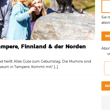
Sie 
abonn
WE
ampere, Finnland & der Norden
Abon
v
nd heißt Alles Gute zum Geburtstag. Die Mumins sind
Museum in Tampere. Kommt mit!
[…]
SU