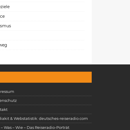
ziele
ice
ismus
weg
ressum
enschutz
takt
iakit & Webstatistik: deutsches-reiseradio.com
 – Was – Wie – Das Reiseradio-Porträt