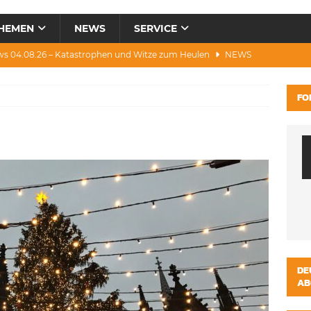
HEMEN
NEWS
SERVICE
ws 04.08.26 – Katastrophen und Witze zum Heulen
NEWS
0.07.26 – Hitze, Brände, Bieter, Rad & Mee(h)r
NEWS
FO
28.07.26 – Umwelt, Politik, Protest & Warnung
NEWS
3.07.26 – Condor, Scooter, Brände, Baustellen
NEWS
s 06.08.26 – Luxus, Cool, Wasser & „Flug”-Hunde
NEWS
DE
AB