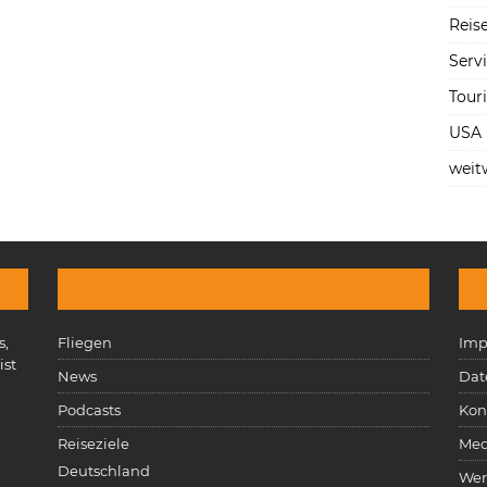
Reise
Serv
Tour
USA
weit
s,
Fliegen
Imp
ist
News
Dat
n
Podcasts
Kon
Reiseziele
Med
Deutschland
Wer