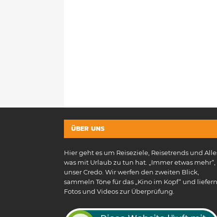
ÜBER UNS
Hier geht es um Reiseziele, Reisetrends und Alle
was mit Urlaub zu tun hat. „Immer etwas mehr“, 
unser Credo. Wir werfen den zweiten Blick,
sammeln Töne für das „Kino im Kopf“ und liefer
Fotos und Videos zur Überprüfung.