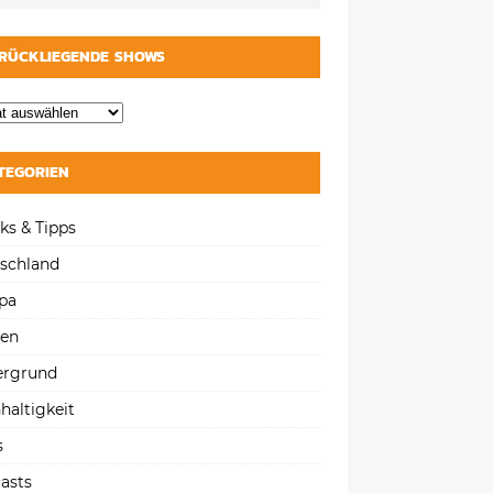
RÜCKLIEGENDE SHOWS
TEGORIEN
ks & Tipps
schland
pa
gen
ergrund
haltigkeit
s
asts