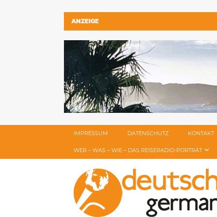
ANZEIGE
IMPRESSUM
DATENSCHUTZ
KONTAKT
WER – WAS – WIE – DAS REISERADIO-PORTRÄT