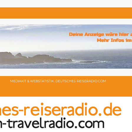
MEDIAKIT & WEBSTATISTIK: DEUTSCHES-REISERADIO.COM