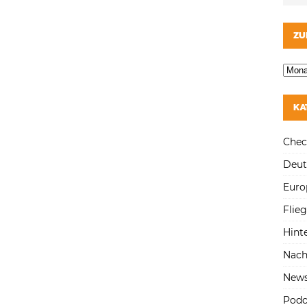
ZU
KA
Chec
Deut
Euro
Flie
Hint
Nach
New
Podc