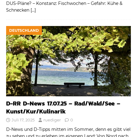
DUS-Pläne? – Konstanz: Fischwochen – Gefahr: Kühe &
Schnecken
[…]
DEUTSCHLAND
D-RR D-News 17.07.25 – Rad/Wald/See –
Kunst/Kur/Kulinarik
Juli 17, 2025
ruediger
0
D-News und D-Tipps mitten im Sommer, denn es gibt viel
zu sehen und zu erleben im eigenen Land: Von Nord nach