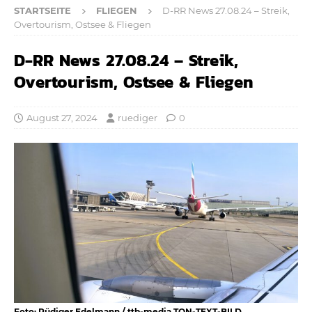
STARTSEITE
FLIEGEN
D-RR News 27.08.24 – Streik,
Overtourism, Ostsee & Fliegen
D-RR News 27.08.24 – Streik,
Overtourism, Ostsee & Fliegen
August 27, 2024
ruediger
0
Foto: Rüdiger Edelmann / ttb-media TON-TEXT-BILD