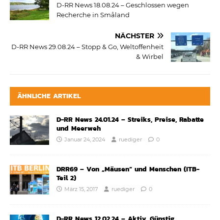
D-RR News 18.08.24 – Geschlossen wegen
Recherche in Småland
NÄCHSTER
D-RR News 29.08.24 – Stopp & Go, Weltoffenheit
& Wirbel
ÄHNLICHE ARTIKEL
D-RR News 24.01.24 – Streiks, Preise, Rabatte
und Meerweh
Januar 24, 2024
ruediger
0
DRR69 – Von „Mäusen“ und Menschen (ITB-
Teil 2)
März 15, 2017
ruediger
0
D-RR News 12.02.24 – Aktiv, Günstig,