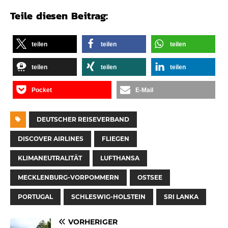
Teile diesen Beitrag:
teilen
teilen
teilen
teilen
teilen
teilen
Pocket
E-Mail
DEUTSCHER REISEVERBAND
DISCOVER AIRLINES
FLIEGEN
KLIMANEUTRALITÄT
LUFTHANSA
MECKLENBURG-VORPOMMERN
OSTSEE
PORTUGAL
SCHLESWIG-HOLSTEIN
SRI LANKA
VORHERIGER