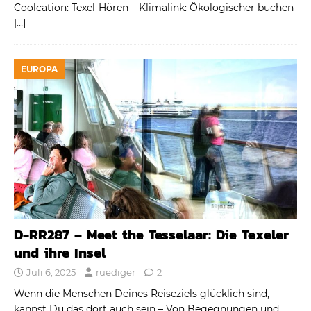
Coolcation: Texel-Hören – Klimalink: Ökologischer buchen
[…]
EUROPA
D-RR287 – Meet the Tesselaar: Die Texeler
und ihre Insel
Juli 6, 2025
ruediger
2
Wenn die Menschen Deines Reiseziels glücklich sind,
kannst Du das dort auch sein – Von Begegnungen und