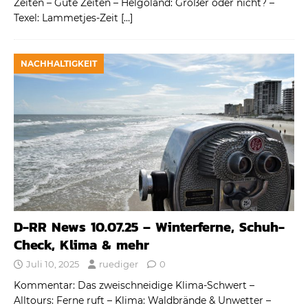
Zeiten – Gute Zeiten – Helgoland: Größer oder nicht? –
Texel: Lammetjes-Zeit
[…]
NACHHALTIGKEIT
D-RR News 10.07.25 – Winterferne, Schuh-
Check, Klima & mehr
Juli 10, 2025
ruediger
0
Kommentar: Das zweischneidige Klima-Schwert –
Alltours: Ferne ruft – Klima: Waldbrände & Unwetter –