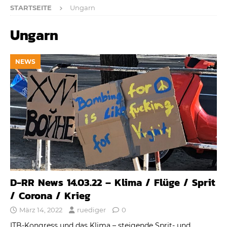
STARTSEITE
Ungarn
Ungarn
NEWS
D-RR News 14.03.22 – Klima / Flüge / Sprit
/ Corona / Krieg
März 14, 2022
ruediger
0
ITB-Kongress und das Klima – steigende Sprit- und