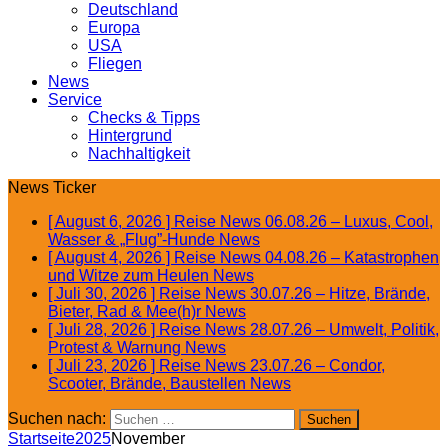
Deutschland
Europa
USA
Fliegen
News
Service
Checks & Tipps
Hintergrund
Nachhaltigkeit
News Ticker
[ August 6, 2026 ]
Reise News 06.08.26 – Luxus, Cool,
Wasser & „Flug”-Hunde
News
[ August 4, 2026 ]
Reise News 04.08.26 – Katastrophen
und Witze zum Heulen
News
[ Juli 30, 2026 ]
Reise News 30.07.26 – Hitze, Brände,
Bieter, Rad & Mee(h)r
News
[ Juli 28, 2026 ]
Reise News 28.07.26 – Umwelt, Politik,
Protest & Warnung
News
[ Juli 23, 2026 ]
Reise News 23.07.26 – Condor,
Scooter, Brände, Baustellen
News
Suchen nach:
Startseite
2025
November