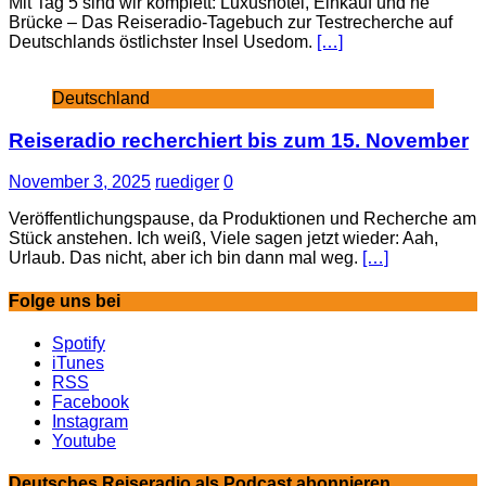
Mit Tag 5 sind wir komplett: Luxushotel, Einkauf und ne
Brücke – Das Reiseradio-Tagebuch zur Testrecherche auf
Deutschlands östlichster Insel Usedom.
[…]
Deutschland
Reiseradio recherchiert bis zum 15. November
November 3, 2025
ruediger
0
Veröffentlichungspause, da Produktionen und Recherche am
Stück anstehen. Ich weiß, Viele sagen jetzt wieder: Aah,
Urlaub. Das nicht, aber ich bin dann mal weg.
[…]
Folge uns bei
Spotify
iTunes
RSS
Facebook
Instagram
Youtube
Deutsches Reiseradio als Podcast abonnieren