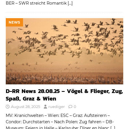
BER – SWR streicht Romantik
[…]
NEWS
D-RR News 28.08.25 – Vögel & Flieger, Zug,
Spaß, Graz & Wien
August 28, 2025
ruediger
0
MV: Kranichwelten – Wien: ESC – Graz: Aufsteirern –
Condor: Durchstarten – Nach Polen: Zug fahren – DB-
Museum: Feiern in Halle – Karlsruhe: Dîner en blanc
[…]