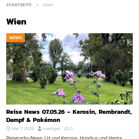
STARTSEITE
Wien
Wien
NEWS
Reise News 07.05.26 – Kerosin, Rembrandt,
Dampf & Pokémon
Mai 7, 2026
ruediger
0
Reiseradio-News: LH und Kerosin, Hondius und Hanta,