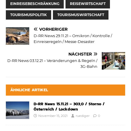
EINREISEBESCHRÄNKUNG
REISEWIRTSCHAFT
TOURISMUSPOLITIK
TOURISMUSWIRTSCHAFT
VORHERIGER
D-RR News 29.11.21 – Omikron / Kontrolle /
Einreiseregeln / Messe-Desaster
NÄCHSTER
D-RR News 03.12.21 – Veränderungen & Regeln /
3G-Bahn
ÄHNLICHE ARTIKEL
D-RR News 15.11.21 – 303,0 / Storno /
Österreich / Lockdown
November 15, 2021
ruediger
0