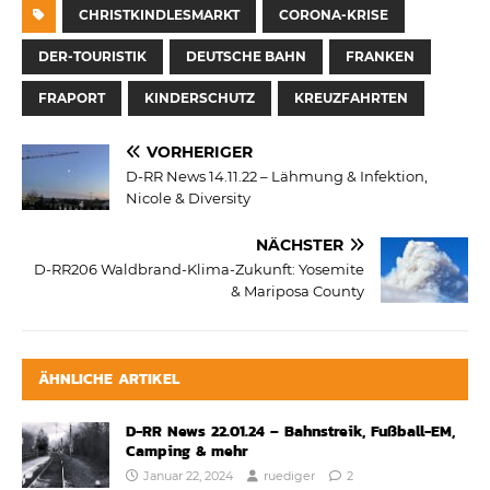
CHRISTKINDLESMARKT
CORONA-KRISE
DER-TOURISTIK
DEUTSCHE BAHN
FRANKEN
FRAPORT
KINDERSCHUTZ
KREUZFAHRTEN
VORHERIGER
D-RR News 14.11.22 – Lähmung & Infektion,
Nicole & Diversity
NÄCHSTER
D-RR206 Waldbrand-Klima-Zukunft: Yosemite
& Mariposa County
ÄHNLICHE ARTIKEL
D-RR News 22.01.24 – Bahnstreik, Fußball-EM,
Camping & mehr
Januar 22, 2024
ruediger
2