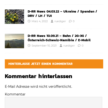
D-RR News 04.03.22 – Ukraine / Spenden /
DRV / LH / TUI
März 4, 2022
ruediger
0
D-RR News 10.09.21 – Bahn / 2G-3G /
Österreich-Schweiz-Namibia / E-Mobil
September 10, 2021
ruediger
0
HINTERLASSE JETZT EINEN KOMMENTAR
Kommentar hinterlassen
E-Mail Adresse wird nicht veröffentlicht.
Kommentar