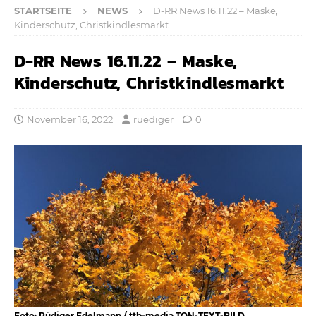
STARTSEITE
NEWS
D-RR News 16.11.22 – Maske,
Kinderschutz, Christkindlesmarkt
D-RR News 16.11.22 – Maske,
Kinderschutz, Christkindlesmarkt
November 16, 2022
ruediger
0
Foto: Rüdiger Edelmann / ttb-media TON-TEXT-BILD