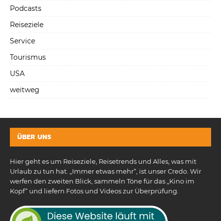
Podcasts
Reiseziele
Service
Tourismus
USA
weitweg
ÜBER UNS
Hier geht es um Reiseziele, Reisetrends und Alles, was mit
Urlaub zu tun hat. „Immer etwas mehr“, ist unser Credo. Wir
werfen den zweiten Blick, sammeln Töne für das „Kino im
Kopf“ und liefern Fotos und Videos zur Überprüfung.