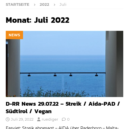
STARTSEITE
2022
Juli
Monat:
Juli 2022
NEWS
D-RR News 29.07.22 – Streik / Aida-PAD /
Südtirol / Vegan
Juli 29, 2022
ruediger
0
Easyjet: Streik abgesagt – AIDA über Paderborn – Malta-