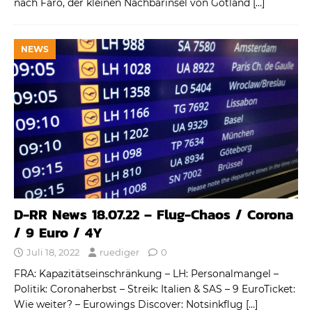
nach Fårö, der kleinen Nachbarinsel von Gotland
[…]
NEWS
D-RR News 18.07.22 – Flug-Chaos / Corona
/ 9 Euro / 4Y
Juli 18, 2022
ruediger
0
FRA: Kapazitätseinschränkung – LH: Personalmangel –
Politik: Coronaherbst – Streik: Italien & SAS – 9 EuroTicket:
Wie weiter? – Eurowings Discover: Notsinkflug
[…]