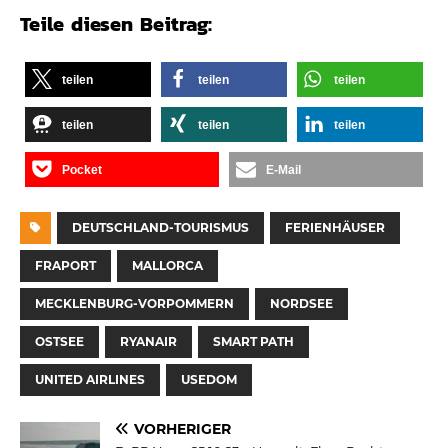
Teile diesen Beitrag:
teilen
teilen
teilen
teilen
teilen
teilen
Pocket
E-Mail
DEUTSCHLAND-TOURISMUS
FERIENHÄUSER
FRAPORT
MALLORCA
MECKLENBURG-VORPOMMERN
NORDSEE
OSTSEE
RYANAIR
SMART PATH
UNITED AIRLINES
USEDOM
VORHERIGER