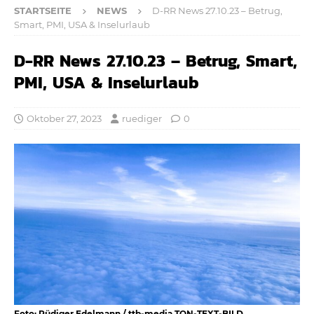
STARTSEITE
NEWS
D-RR News 27.10.23 – Betrug,
Smart, PMI, USA & Inselurlaub
D-RR News 27.10.23 – Betrug, Smart,
PMI, USA & Inselurlaub
Oktober 27, 2023
ruediger
0
Foto: Rüdiger Edelmann / ttb-media TON-TEXT-BILD