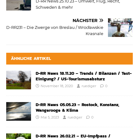
D-RR News 25.10.23 – Umwelt, Flug, Recht,
Schweden & mehr
NÄCHSTER
D-RR231 – Die Zwerge von Breslau / Wrocławskie
Krasnale
ÄHNLICHE ARTIKEL
D-RR News 18.11.20 – Trends / Bilanzen / Test-
Einigung? / US-Tourismusabsturz
November 18, 2020
ruediger
0
D-RR News 05.05.23 – Rostock, Konstanz,
Wangerooge & Klima
Mai 5, 2023
ruediger
0
D-RR News 26.02.21 – EU-Impfpass /