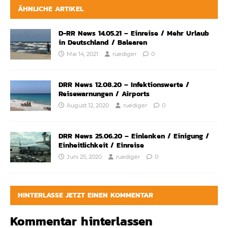
ÄHNLICHE ARTIKEL
D-RR News 14.05.21 – Einreise / Mehr Urlaub
in Deutschland / Balearen
Mai 14, 2021
ruediger
0
DRR News 12.08.20 – Infektionswerte /
Reisewarnungen / Airports
August 12, 2020
ruediger
0
DRR News 25.06.20 – Einlenken / Einigung /
Einheitlichkeit / Einreise
Juni 25, 2020
ruediger
0
HINTERLASSE JETZT EINEN KOMMENTAR
Kommentar hinterlassen