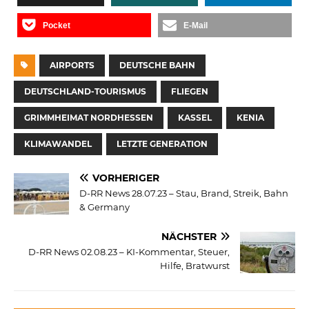
Pocket
E-Mail
AIRPORTS
DEUTSCHE BAHN
DEUTSCHLAND-TOURISMUS
FLIEGEN
GRIMMHEIMAT NORDHESSEN
KASSEL
KENIA
KLIMAWANDEL
LETZTE GENERATION
VORHERIGER
D-RR News 28.07.23 – Stau, Brand, Streik, Bahn
& Germany
NÄCHSTER
D-RR News 02.08.23 – KI-Kommentar, Steuer,
Hilfe, Bratwurst