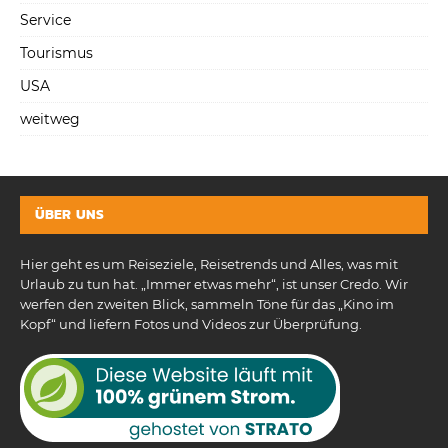
Service
Tourismus
USA
weitweg
ÜBER UNS
Hier geht es um Reiseziele, Reisetrends und Alles, was mit
Urlaub zu tun hat. „Immer etwas mehr“, ist unser Credo. Wir
werfen den zweiten Blick, sammeln Töne für das „Kino im
Kopf“ und liefern Fotos und Videos zur Überprüfung.