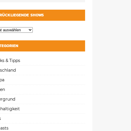
RÜCKLIEGENDE SHOWS
TEGORIEN
ks & Tipps
schland
pa
gen
ergrund
haltigkeit
s
asts