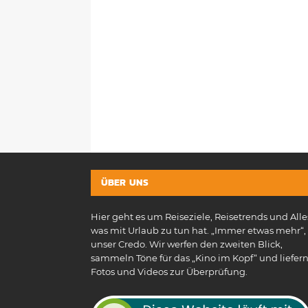
ÜBER UNS
Hier geht es um Reiseziele, Reisetrends und Alle
was mit Urlaub zu tun hat. „Immer etwas mehr“, 
unser Credo. Wir werfen den zweiten Blick,
sammeln Töne für das „Kino im Kopf“ und liefer
Fotos und Videos zur Überprüfung.