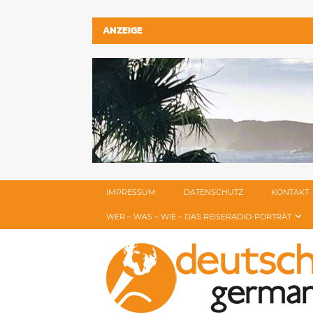
ANZEIGE
IMPRESSUM
DATENSCHUTZ
KONTAKT
WER – WAS – WIE – DAS REISERADIO-PORTRÄT