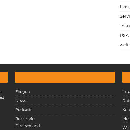
Reise
Serv
Tour
USA
weit
s,
Fliegen
Imp
ist
News
Dat
n
Podcasts
Kon
Reiseziele
Med
Deutschland
Wer