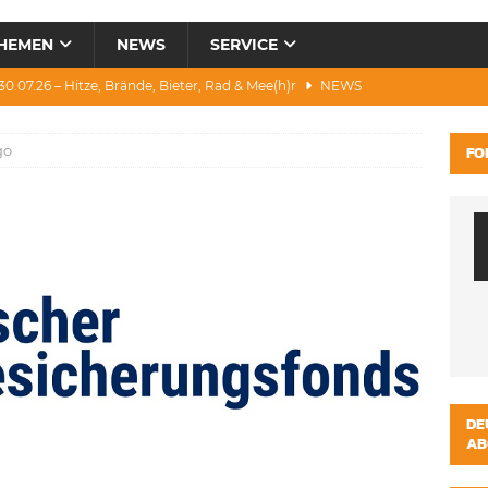
HEMEN
NEWS
SERVICE
0.07.26 – Hitze, Brände, Bieter, Rad & Mee(h)r
NEWS
28.07.26 – Umwelt, Politik, Protest & Warnung
NEWS
go
FO
3.07.26 – Condor, Scooter, Brände, Baustellen
NEWS
1.07.26 – „Alkfrei“, Waldbrände, DJH & Salzburg
NEWS
ws 04.08.26 – Katastrophen und Witze zum Heulen
NEWS
DE
AB