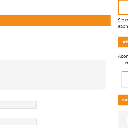
Sie 
abonn
WE
Abon
v
SU