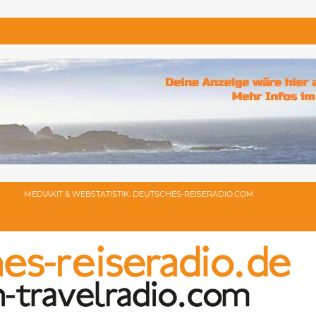
MEDIAKIT & WEBSTATISTIK: DEUTSCHES-REISERADIO.COM