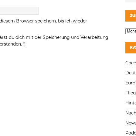
ZU
diesem Browser speichern, bis ich wieder
ärst du dich mit der Speicherung und Verarbeitung
verstanden.
*
KA
Chec
Deut
Euro
Flie
Hint
Nach
New
Podc