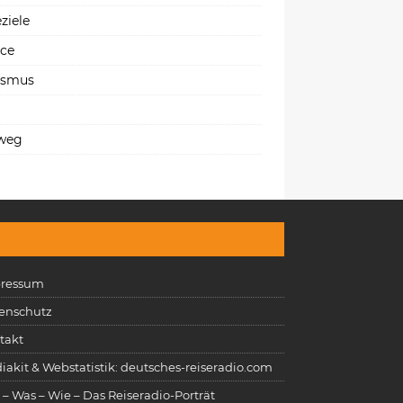
ziele
ice
ismus
weg
ressum
enschutz
takt
iakit & Webstatistik: deutsches-reiseradio.com
 – Was – Wie – Das Reiseradio-Porträt