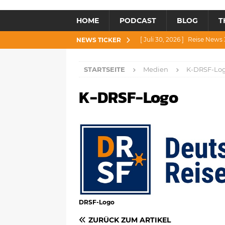
HOME
PODCAST
BLOG
T
[ Juli 30, 2026 ]
Reise News 3
NEWS TICKER
[ Juli 28, 2026 ]
Reise News 
STARTSEITE
Medien
K-DRSF-Lo
[ Juli 23, 2026 ]
Reise News 2
K-DRSF-Logo
[ Juli 21, 2026 ]
Reise News 2
[ August 4, 2026 ]
Reise Ne
DRSF-Logo
ZURÜCK ZUM ARTIKEL